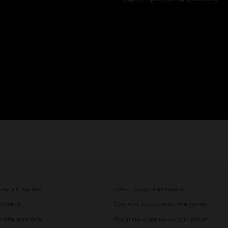
тивний костюм
Пляжні шорти для дівчат
ловіків
Суцільні купальники для дівчат
 для чоловіків
Роздільні купальники для дівчат