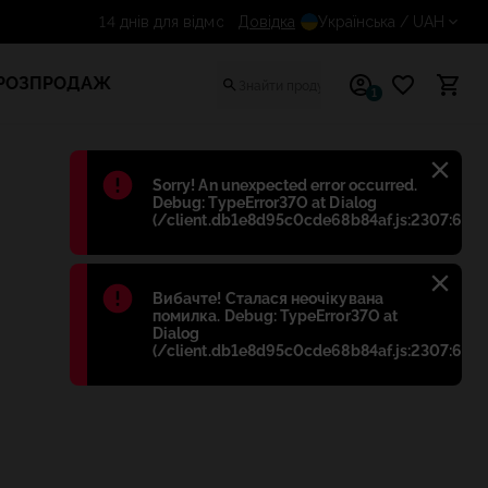
Довідка
14 днів для відмови від договор
Українська
/ UAH
РОЗПРОДАЖ
1
Błąd
:
Sorry! An unexpected error occurred.
Debug: TypeError37O at Dialog
(/client.db1e8d95c0cde68b84af.js:2307:698)
Błąd
:
Вибачте! Сталася неочікувана
помилка. Debug: TypeError37O at
Dialog
(/client.db1e8d95c0cde68b84af.js:2307:698)