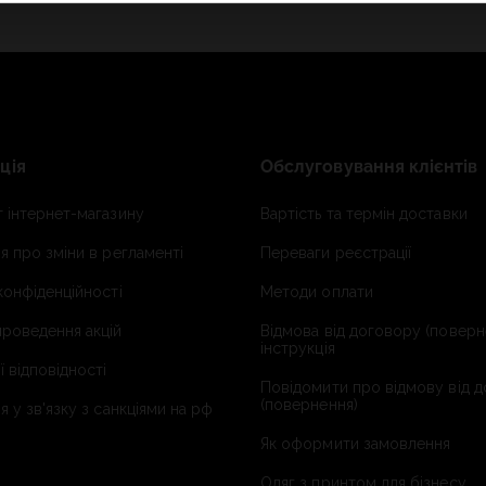
ція
Обслуговування клієнтів
 інтернет-магазину
Вартість та термін доставки
я про зміни в регламенті
Переваги реєстрації
конфіденційності
Методи оплати
роведення акцій
Відмова від договору (поверн
інструкція
ї відповідності
Повідомити про відмову від 
(повернення)
я у зв'язку з санкціями на рф
Як оформити замовлення
Одяг з принтом для бізнесу