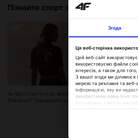
Пізнайте спорт зсередини
Згода
Ця веб-сторінка використо
Цей веб-сайт використовує
використовуємо файли cooki
інтересів, а також для тог
З вашої згоди ми ділимося
мережі та рекламні та веб-
інформацією, яку ви надаєт
Як підготуватися до активного дня
Нова колекція 4
використання вами їхніх п
біля води? Підказуємо, що зібрати до
паделу. Спорти
партнерами з метою націлю
сумки
поєднується із
відповідності вмісту та вд
Детальну інформацію можн
Вартість та т