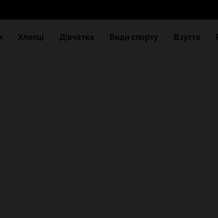
и
Хлопці
Дівчатка
Види спорту
Взуття