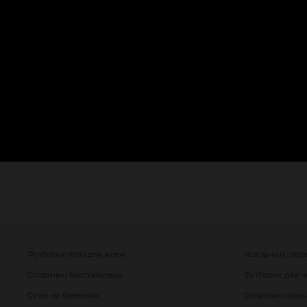
Футболки поло для жінок
Чоловічий спор
Спортивні бюстгальтери
Футболки для чо
Сукні на бретелях
Спортивні штани