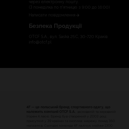
через електронну пошту.
(З понеділка по п'ятницю з 9:00 до 16:00)
Написати повідомлення
Безпека Продукції
OTCF S.A., вул. Saska 25C, 30-720 Краків
info@otcf.pl
4F — це польський бренд спортивного одягу, що
належить компанії OTCF S.A.
, заснованій та керованій
Ігорем Клаєю. Бренд був створений у 2003 році,
присутній у 39 країнах та охоплює мережу понад 350
магазинів. Сьогодні команда 4F налічує майже 1300