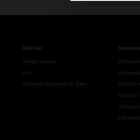
Про нас
Інформа
Знайди магазин
Регламент
Блог
Інформаці
Програма лояльності 4F Team
Політика 
Правила п
Деклараці
Інформаці