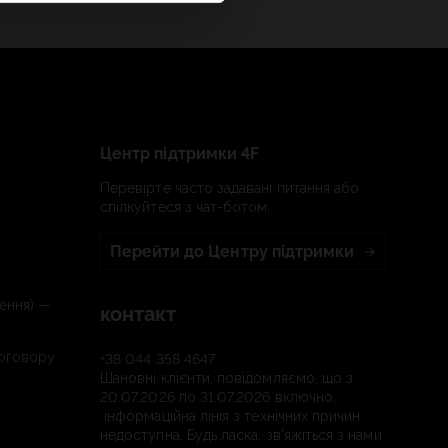
Центр підтримки 4F
Перевірте часто задавані питання або
спілкуйтеся з чат-ботом:
Перейти до Центру підтримки
ення) —
контакт
договору
+38 044 358 4647
Шановні клієнти, повідомляємо, що з
20.07.2026 по 31.07.2026 включно,
інформаційна лінія з технічних причин
недоступна. Будь ласка, зв'яжіться з нами