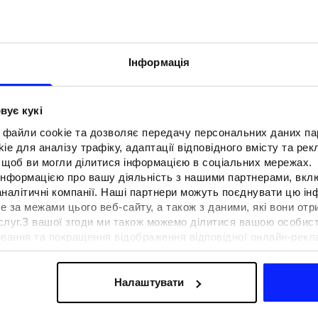
Інформація
вує кукі
 файли cookie та дозволяє передачу персональних даних п
e для аналізу трафіку, адаптації відповідного вмісту та ре
о, щоб ви могли ділитися інформацією в соціальних мережах.
 інформацією про вашу діяльність з нашими партнерами, вкл
аналітичні компанії. Наші партнери можуть поєднувати цю і
е за межами цього веб-сайту, а також з даними, які вони отр
F для тенісу та
Образи на фестиваль. Як одягнути
ослуг.З вашої згоди ми також можемо ділитися вашою особи
вна функціональність
на музичні фестивалі?
вання та покращення відображення відповідної онлайн-рекла
 сучасним стилем
осконалення рішень, які пропонують наші партнери (наприклад
а знайти в нашій
Політиці конфіденційності
та в розділі «Д
Налаштувати
ермін доставки
Знайти магазин
FAQ
B2B
Програма лояльно