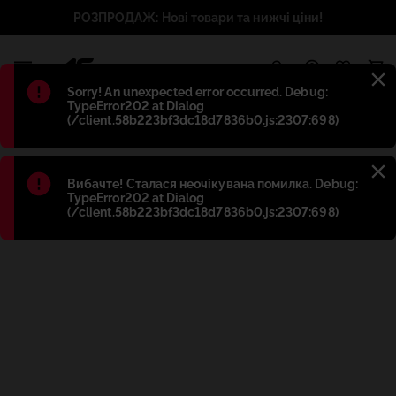
РОЗПРОДАЖ: Нові товари та нижчі ціни!
1
Błąd
:
Sorry! An unexpected error occurred. Debug:
TypeError202 at Dialog
(/client.58b223bf3dc18d7836b0.js:2307:698)
Błąd
:
Вибачте! Сталася неочікувана помилка. Debug:
TypeError202 at Dialog
(/client.58b223bf3dc18d7836b0.js:2307:698)