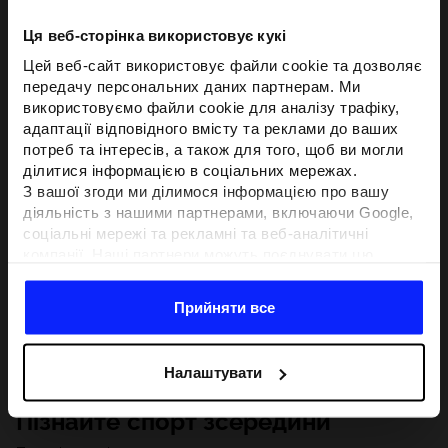
Ця веб-сторінка використовує кукі
Цей веб-сайт використовує файли cookie та дозволяє
передачу персональних даних партнерам. Ми
використовуємо файли cookie для аналізу трафіку,
адаптації відповідного вмісту та реклами до ваших
потреб та інтересів, а також для того, щоб ви могли
ділитися інформацією в соціальних мережах.
З вашої згоди ми ділимося інформацією про вашу
діяльність з нашими партнерами, включаючи Google,
соціальні мережі та рекламні та веб-аналітичні
компанії. Наші партнери можуть поєднувати цю
інформацію з іншою інформацією, яку ви надаєте за
межами цього веб-сайту, а також з даними, які вони
Прийняти все
отримують у результаті використання вами їхніх
послуг.З вашої згоди ми також можемо ділитися
вашою особистою інформацією з нашими партнерами
Налаштувати
з метою націлювання та покращення відображення
відповідної онлайн-реклами, проведення аналітики,
Пізнайте спорт зсередини
відповідності вмісту та вдосконалення рішень, які
пропонують наші партнери (наприклад, соціальні