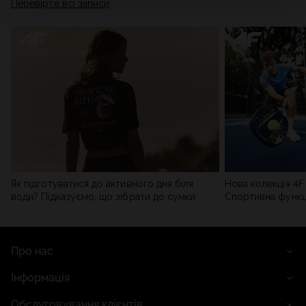
Перевірте всі записи
мережі). Детальну інформацію можна знайти в нашій
Політиці конфіденційності
та в розділі «Деталі».
Як підготуватися до активного дня біля
Нова колекція 4F 
води? Підказуємо, що зібрати до сумки
Спортивна функці
сучасним стилем
Про нас
Інформація
Обслуговування клієнтів