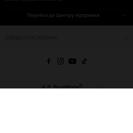
Перейти до Центру підтримки
ШВИДКІ ПОСИЛАННЯ
4.8
На основі
2688
відгуків
за весь час
Завантажити додаток:
App Store
Google Play
App Gallery