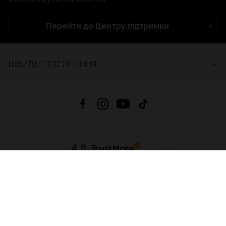
Перейти до Центру підтримки
ШВИДКІ ПОСИЛАННЯ
4.8
На основі
2686
відгуків
за весь час
Завантажити додаток:
App Store
Google Play
App Gallery