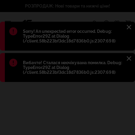
РОЗПРОДАЖ: Нові товари та нижчі ціни!
1
Błąd
:
Sorry! An unexpected error occurred. Debug:
TypeError29Z at Dialog
(/client.58b223bf3dc18d7836b0.js:2307:698)
Błąd
:
Вибачте! Сталася неочікувана помилка. Debug:
TypeError29Z at Dialog
(/client.58b223bf3dc18d7836b0.js:2307:698)