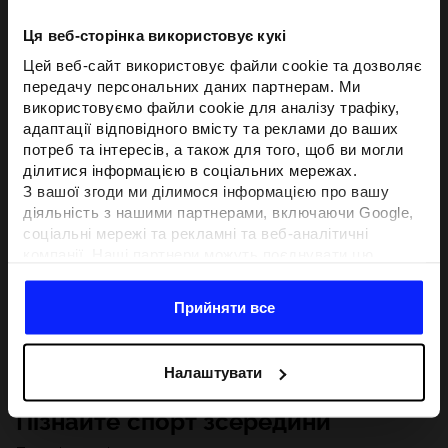
Ця веб-сторінка використовує кукі
Цей веб-сайт використовує файли cookie та дозволяє
передачу персональних даних партнерам. Ми
використовуємо файли cookie для аналізу трафіку,
адаптації відповідного вмісту та реклами до ваших
потреб та інтересів, а також для того, щоб ви могли
ділитися інформацією в соціальних мережах.
З вашої згоди ми ділимося інформацією про вашу
діяльність з нашими партнерами, включаючи Google,
соціальні мережі та рекламні та веб-аналітичні
компанії. Наші партнери можуть поєднувати цю
інформацію з іншою інформацією, яку ви надаєте за
межами цього веб-сайту, а також з даними, які вони
Прийняти все
отримують у результаті використання вами їхніх
послуг.З вашої згоди ми також можемо ділитися
вашою особистою інформацією з нашими партнерами
Налаштувати
з метою націлювання та покращення відображення
відповідної онлайн-реклами, проведення аналітики,
Пізнайте спорт зсередини
відповідності вмісту та вдосконалення рішень, які
пропонують наші партнери (наприклад, соціальні