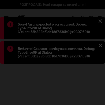
РОЗПРОДАЖ: Нові товари та нижчі ціни!
1
Błąd
:
Sorry! An unexpected error occurred. Debug:
TypeError9K at Dialog
(/client.58b223bf3dc18d7836b0.js:2307:698)
Błąd
:
Вибачте! Сталася неочікувана помилка. Debug:
TypeError9K at Dialog
(/client.58b223bf3dc18d7836b0.js:2307:698)