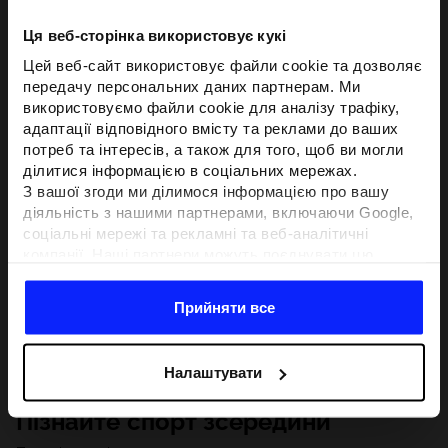
Ця веб-сторінка використовує кукі
Цей веб-сайт використовує файли cookie та дозволяє
передачу персональних даних партнерам. Ми
використовуємо файли cookie для аналізу трафіку,
адаптації відповідного вмісту та реклами до ваших
потреб та інтересів, а також для того, щоб ви могли
ділитися інформацією в соціальних мережах.
З вашої згоди ми ділимося інформацією про вашу
діяльність з нашими партнерами, включаючи Google,
соціальні мережі та рекламні та веб-аналітичні
компанії. Наші партнери можуть поєднувати цю
інформацію з іншою інформацією, яку ви надаєте за
межами цього веб-сайту, а також з даними, які вони
Прийняти все
отримують у результаті використання вами їхніх
послуг.З вашої згоди ми також можемо ділитися
вашою особистою інформацією з нашими партнерами
Налаштувати
з метою націлювання та покращення відображення
відповідної онлайн-реклами, проведення аналітики,
Пізнайте спорт зсередини
відповідності вмісту та вдосконалення рішень, які
пропонують наші партнери (наприклад, соціальні