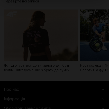
Перевірте всі записи
мережі). Детальну інформацію можна знайти в нашій
Політиці конфіденційності
та в розділі «Деталі».
Як підготуватися до активного дня біля
Нова колекція 4F 
води? Підказуємо, що зібрати до сумки
Спортивна функці
сучасним стилем
Про нас
Інформація
Обслуговування клієнтів