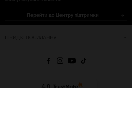
Перейти до Центру підтримки
ШВИДКІ ПОСИЛАННЯ
4.8
На основі
2688
відгуків
за весь час
Завантажити додаток:
App Store
Google Play
App Gallery