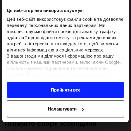
Ця веб-сторінка використовує кукі
Цей веб-сайт використовує файли cookie та дозволяє
передачу персональних даних партнерам. Ми
використовуємо файли cookie для аналізу трафіку,
адаптації відповідного вмісту та реклами до ваших
потреб та інтересів, а також для того, щоб ви могли
ділитися інформацією в соціальних мережах.
З вашої згоди ми ділимося інформацією про вашу
діяльність з нашими партнерами, включаючи Google,
соціальні мережі та рекламні та веб-аналітичні
компанії. Наші партнери можуть поєднувати цю
інформацію з іншою інформацією, яку ви надаєте за
межами цього веб-сайту, а також з даними, які вони
Прийняти все
отримують у результаті використання вами їхніх
послуг.З вашої згоди ми також можемо ділитися
вашою особистою інформацією з нашими партнерами
Налаштувати
з метою націлювання та покращення відображення
відповідної онлайн-реклами, проведення аналітики,
Пізнайте спорт зсередини
відповідності вмісту та вдосконалення рішень, які
пропонують наші партнери (наприклад, соціальні