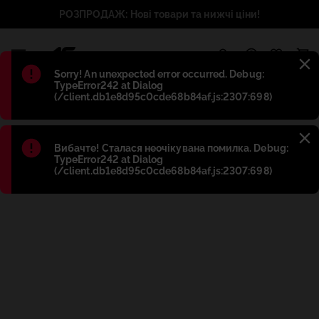
РОЗПРОДАЖ: Нові товари та нижчі ціни!
1
Błąd
:
Sorry! An unexpected error occurred. Debug:
TypeError242 at Dialog
(/client.db1e8d95c0cde68b84af.js:2307:698)
Błąd
:
Вибачте! Сталася неочікувана помилка. Debug:
TypeError242 at Dialog
(/client.db1e8d95c0cde68b84af.js:2307:698)