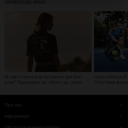
Перевірте всі записи
мережі). Детальну інформацію можна знайти в нашій
Політиці конфіденційності
та в розділі «Деталі».
Як підготуватися до активного дня біля
Нова колекція 4F 
води? Підказуємо, що зібрати до сумки
Спортивна функці
сучасним стилем
Про нас
Інформація
Обслуговування клієнтів