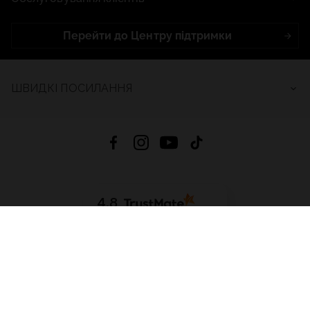
Перейти до Центру підтримки
ШВИДКІ ПОСИЛАННЯ
4.8
На основі
2683
відгуків
за весь час
Завантажити додаток:
App Store
Google Play
App Gallery