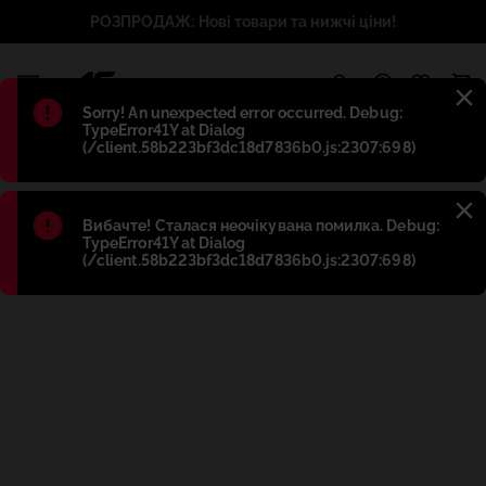
РОЗПРОДАЖ: Нові товари та нижчі ціни!
1
Błąd
:
Sorry! An unexpected error occurred. Debug:
TypeError41Y at Dialog
(/client.58b223bf3dc18d7836b0.js:2307:698)
Błąd
:
Вибачте! Сталася неочікувана помилка. Debug:
TypeError41Y at Dialog
(/client.58b223bf3dc18d7836b0.js:2307:698)