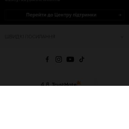
Перейти до Центру підтримки
ШВИДКІ ПОСИЛАННЯ
4.8
На основі
2685
відгуків
за весь час
Завантажити додаток:
App Store
Google Play
App Gallery