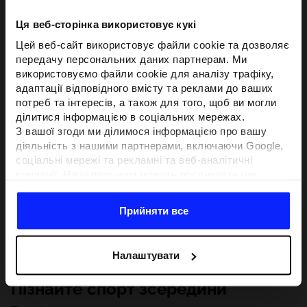
Ця веб-сторінка використовує кукі
Цей веб-сайт використовує файли cookie та дозволяє
передачу персональних даних партнерам. Ми
використовуємо файли cookie для аналізу трафіку,
адаптації відповідного вмісту та реклами до ваших
потреб та інтересів, а також для того, щоб ви могли
ділитися інформацією в соціальних мережах.
З вашої згоди ми ділимося інформацією про вашу
діяльність з нашими партнерами, включаючи Google,
соціальні мережі та рекламні та веб-аналітичні
компанії. Наші партнери можуть поєднувати цю
інформацію з іншою інформацією, яку ви надаєте за
межами цього веб-сайту, а також з даними, які вони
Прийняти все
отримують у результаті використання вами їхніх
послуг.З вашої згоди ми також можемо ділитися
вашою особистою інформацією з нашими партнерами
Налаштувати
з метою націлювання та покращення відображення
відповідної онлайн-реклами, проведення аналітики,
Пізнайте спорт зсередини
відповідності вмісту та вдосконалення рішень, які
пропонують наші партнери (наприклад, соціальні