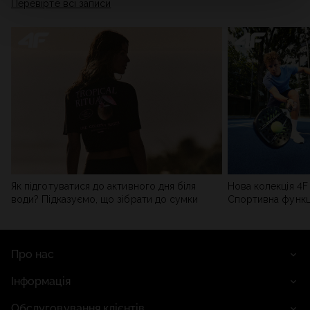
Перевірте всі записи
мережі). Детальну інформацію можна знайти в нашій
Політиці конфіденційності
та в розділі «Деталі».
Як підготуватися до активного дня біля
Нова колекція 4F 
води? Підказуємо, що зібрати до сумки
Спортивна функці
сучасним стилем
Про нас
Інформація
Обслуговування клієнтів