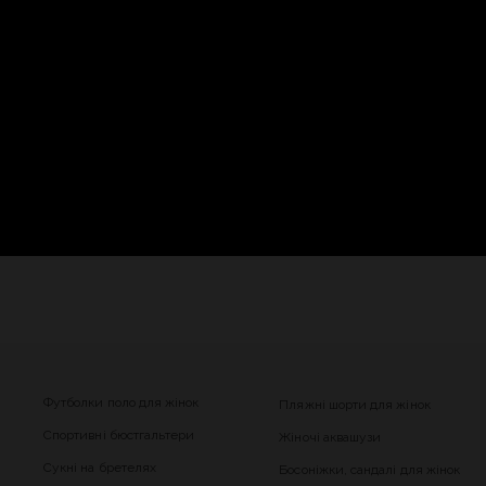
Футболки поло для жінок
Пляжні шорти для жінок
Спортивні бюстгальтери
Жіночі аквашузи
Сукні на бретелях
Босоніжки, сандалі для жінок