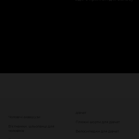
дівчат
Чоловічі аквашузи
Пляжні шорти для дівчат
В'єтнамки, шльопанці для
чоловіків
Велосипедки для дівчат