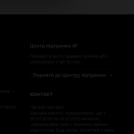
Центр підтримки 4F
Перевірте часто задавані питання або
спілкуйтеся з чат-ботом:
Перейти до Центру підтримки
ення) —
контакт
договору
+38 044 358 4647
Шановні клієнти, повідомляємо, що з
20.07.2026 по 31.07.2026 включно,
інформаційна лінія з технічних причин
недоступна. Будь ласка, зв'яжіться з нами