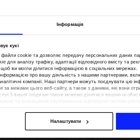
Інформація
вує кукі
 файли cookie та дозволяє передачу персональних даних п
e для аналізу трафіку, адаптації відповідного вмісту та ре
о, щоб ви могли ділитися інформацією в соціальних мережах.
 інформацією про вашу діяльність з нашими партнерами, вкл
аналітичні компанії. Наші партнери можуть поєднувати цю і
е за межами цього веб-сайту, а також з даними, які вони отр
ослуг.З вашої згоди ми також можемо ділитися вашою особи
F для тенісу та
Образи на фестиваль. Як одягнути
вання та покращення відображення відповідної онлайн-рекла
вна функціональність
на музичні фестивалі?
осконалення рішень, які пропонують наші партнери (наприклад
 сучасним стилем
а знайти в нашій
Політиці конфіденційності
та в розділі «Д
Налаштувати
ермін доставки
Знайти магазин
FAQ
B2B
Програма лояльно