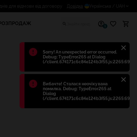
 днів для відмови від договору
Довідка
Українська
/ UAH
РОЗПРОДАЖ
1
Błąd
:
Sorry! An unexpected error occurred.
Debug: TypeError265 at Dialog
(/client.674171c6c84e124b3f55.js:2265:698)
Błąd
:
Вибачте! Сталася неочікувана
помилка. Debug: TypeError265 at
Dialog
(/client.674171c6c84e124b3f55.js:2265:698)