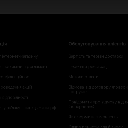
ція
Обслуговування клієнтів
 інтернет-магазину
Вартість та термін доставки
я про зміни в регламенті
Переваги реєстрації
конфіденційності
Методи оплати
роведення акцій
Відмова від договору (поверн
інструкція
ї відповідності
Повідомити про відмову від 
(повернення)
я у зв'язку з санкціями на рф
Як оформити замовлення
Одяг з принтом для бізнесу