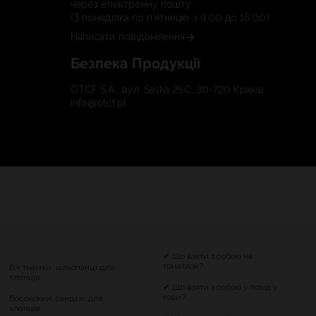
через електронну пошту.
(З понеділка по п'ятницю з 9:00 до 16:00)
Написати повідомлення
Безпека Продукції
OTCF S.A., вул. Saska 25C, 30-720 Краків
info@otcf.pl
✔ Що взяти з собою на
триатлон?
В'єтнамки, шльопанці для
хлопців
✔ Що взяти з собою у похід у
гори?
Босоніжки, сандалі для
хлопців