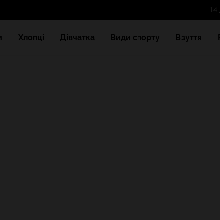
14
и
Хлопці
Дівчатка
Види спорту
Взуття