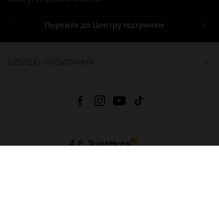
Перейти до Центру підтримки
ШВИДКІ ПОСИЛАННЯ
4.8
На основі
2686
відгуків
за весь час
Завантажити додаток:
App Store
Google Play
App Gallery