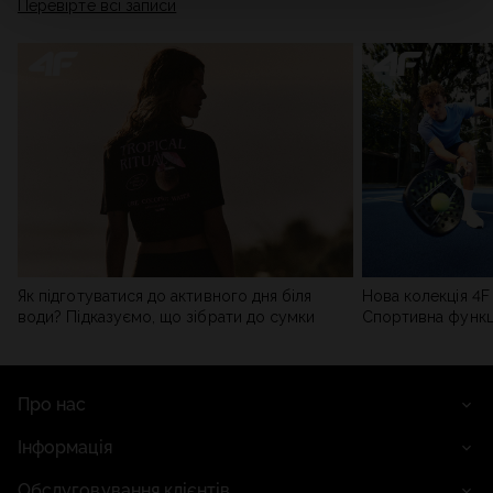
Перевірте всі записи
мережі). Детальну інформацію можна знайти в нашій
Політиці конфіденційності
та в розділі «Деталі».
Як підготуватися до активного дня біля
Нова колекція 4F 
води? Підказуємо, що зібрати до сумки
Спортивна функці
сучасним стилем
Про нас
Інформація
Обслуговування клієнтів