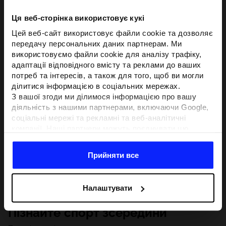
Ця веб-сторінка використовує кукі
Цей веб-сайт використовує файли cookie та дозволяє
передачу персональних даних партнерам. Ми
використовуємо файли cookie для аналізу трафіку,
адаптації відповідного вмісту та реклами до ваших
потреб та інтересів, а також для того, щоб ви могли
ділитися інформацією в соціальних мережах.
З вашої згоди ми ділимося інформацією про вашу
діяльність з нашими партнерами, включаючи Google,
соціальні мережі та рекламні та веб-аналітичні
компанії. Наші партнери можуть поєднувати цю
інформацію з іншою інформацією, яку ви надаєте за
межами цього веб-сайту, а також з даними, які вони
Прийняти все
отримують у результаті використання вами їхніх
послуг.З вашої згоди ми також можемо ділитися
вашою особистою інформацією з нашими партнерами
Налаштувати
з метою націлювання та покращення відображення
відповідної онлайн-реклами, проведення аналітики,
Пізнайте спорт зсередини
відповідності вмісту та вдосконалення рішень, які
пропонують наші партнери (наприклад, соціальні