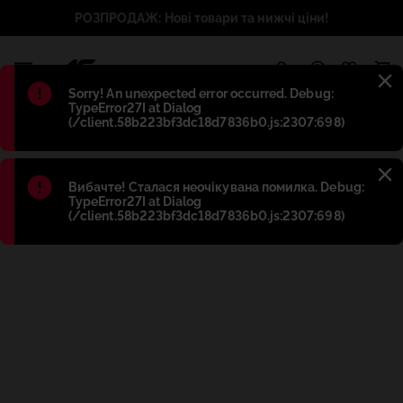
РОЗПРОДАЖ: Нові товари та нижчі ціни!
1
Błąd
:
Sorry! An unexpected error occurred. Debug:
TypeError27I at Dialog
(/client.58b223bf3dc18d7836b0.js:2307:698)
Błąd
:
Вибачте! Сталася неочікувана помилка. Debug:
TypeError27I at Dialog
(/client.58b223bf3dc18d7836b0.js:2307:698)