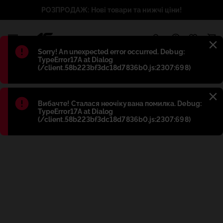
РОЗПРОДАЖ: Нові товари та нижчі ціни!
1
Błąd
:
Sorry! An unexpected error occurred. Debug:
TypeError17A at Dialog
(/client.58b223bf3dc18d7836b0.js:2307:698)
Błąd
:
Вибачте! Сталася неочікувана помилка. Debug:
TypeError17A at Dialog
(/client.58b223bf3dc18d7836b0.js:2307:698)