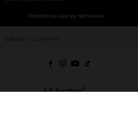
Перейти до Центру підтримки
ШВИДКІ ПОСИЛАННЯ
4.8
На основі
2688
відгуків
за весь час
Завантажити додаток:
App Store
Google Play
App Gallery