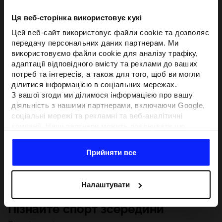
Ця веб-сторінка використовує кукі
Цей веб-сайт використовує файли cookie та дозволяє
передачу персональних даних партнерам. Ми
використовуємо файли cookie для аналізу трафіку,
адаптації відповідного вмісту та реклами до ваших
потреб та інтересів, а також для того, щоб ви могли
ділитися інформацією в соціальних мережах.
З вашої згоди ми ділимося інформацією про вашу
діяльність з нашими партнерами, включаючи Google,
соціальні мережі та рекламні та веб-аналітичні
компанії. Наші партнери можуть поєднувати цю
інформацію з іншою інформацією, яку ви надаєте за
межами цього веб-сайту, а також з даними, які вони
Прийняти все
отримують у результаті використання вами їхніх
послуг.З вашої згоди ми також можемо ділитися
вашою особистою інформацією з нашими партнерами
Налаштувати
з метою націлювання та покращення відображення
відповідної онлайн-реклами, проведення аналітики,
Пізнайте спорт зсередини
відповідності вмісту та вдосконалення рішень, які
пропонують наші партнери (наприклад, соціальні