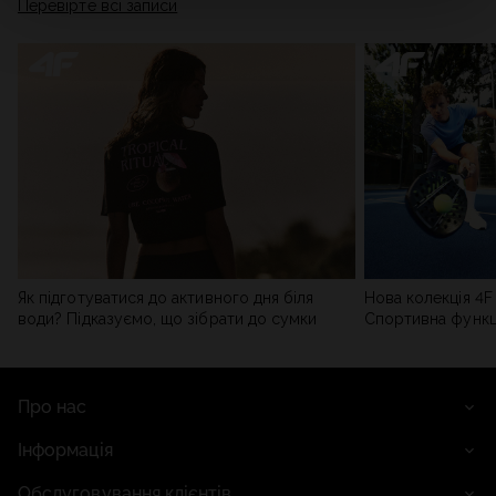
Перевірте всі записи
мережі). Детальну інформацію можна знайти в нашій
Політиці конфіденційності
та в розділі «Деталі».
Як підготуватися до активного дня біля
Нова колекція 4F 
води? Підказуємо, що зібрати до сумки
Спортивна функці
сучасним стилем
Про нас
Інформація
Обслуговування клієнтів