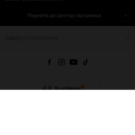
Перейти до Центру підтримки
ШВИДКІ ПОСИЛАННЯ
4.8
На основі
2681
відгуків
за весь час
Завантажити додаток:
App Store
Google Play
App Gallery