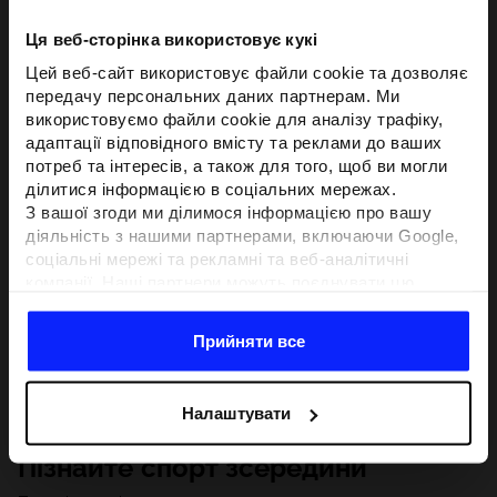
Ця веб-сторінка використовує кукі
Цей веб-сайт використовує файли cookie та дозволяє
передачу персональних даних партнерам. Ми
використовуємо файли cookie для аналізу трафіку,
адаптації відповідного вмісту та реклами до ваших
потреб та інтересів, а також для того, щоб ви могли
ділитися інформацією в соціальних мережах.
З вашої згоди ми ділимося інформацією про вашу
діяльність з нашими партнерами, включаючи Google,
соціальні мережі та рекламні та веб-аналітичні
компанії. Наші партнери можуть поєднувати цю
інформацію з іншою інформацією, яку ви надаєте за
межами цього веб-сайту, а також з даними, які вони
Прийняти все
отримують у результаті використання вами їхніх
послуг.З вашої згоди ми також можемо ділитися
вашою особистою інформацією з нашими партнерами
Налаштувати
з метою націлювання та покращення відображення
відповідної онлайн-реклами, проведення аналітики,
Пізнайте спорт зсередини
відповідності вмісту та вдосконалення рішень, які
пропонують наші партнери (наприклад, соціальні