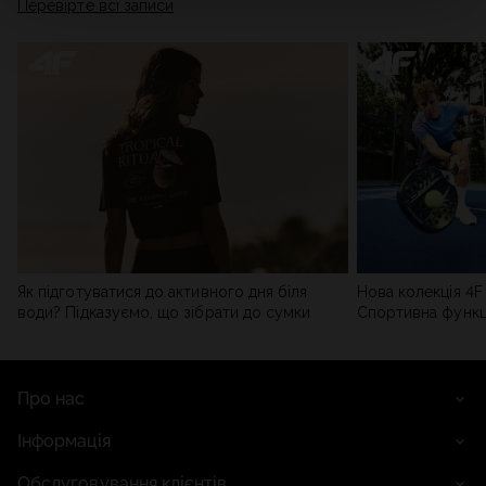
Перевірте всі записи
мережі). Детальну інформацію можна знайти в нашій
Політиці конфіденційності
та в розділі «Деталі».
Як підготуватися до активного дня біля
Нова колекція 4F 
води? Підказуємо, що зібрати до сумки
Спортивна функці
сучасним стилем
Про нас
Інформація
Обслуговування клієнтів