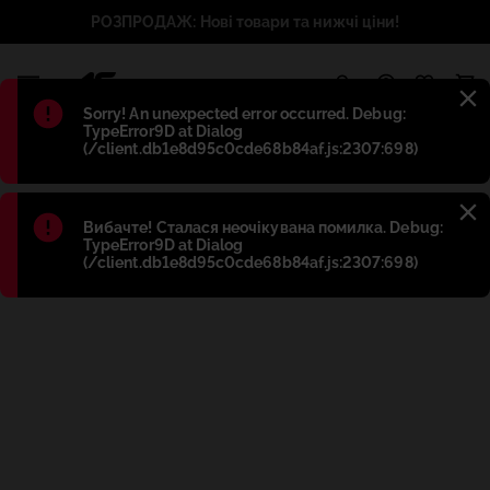
РОЗПРОДАЖ: Нові товари та нижчі ціни!
1
Błąd
:
Sorry! An unexpected error occurred. Debug:
TypeError9D at Dialog
(/client.db1e8d95c0cde68b84af.js:2307:698)
Błąd
:
Вибачте! Сталася неочікувана помилка. Debug:
TypeError9D at Dialog
(/client.db1e8d95c0cde68b84af.js:2307:698)