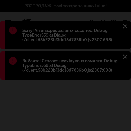
РОЗПРОДАЖ: Нові товари та нижчі ціни!
1
Błąd
:
Sorry! An unexpected error occurred. Debug:
TypeError559 at Dialog
(/client.58b223bf3dc18d7836b0.js:2307:698)
Błąd
:
Вибачте! Сталася неочікувана помилка. Debug:
TypeError559 at Dialog
(/client.58b223bf3dc18d7836b0.js:2307:698)