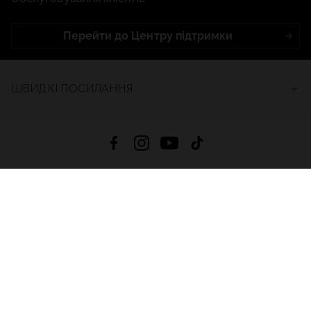
Перейти до Центру підтримки
ШВИДКІ ПОСИЛАННЯ
4.8
На основі
2686
відгуків
за весь час
Завантажити додаток:
App Store
Google Play
App Gallery