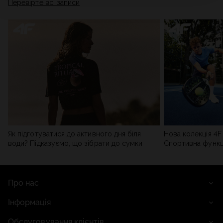
Перевірте всі записи
Політиці конфіденційності
та в розділі «Деталі».
Як підготуватися до активного дня біля
Нова колекція 4F 
води? Підказуємо, що зібрати до сумки
Спортивна функці
сучасним стилем
Про нас
Інформація
Обслуговування клієнтів