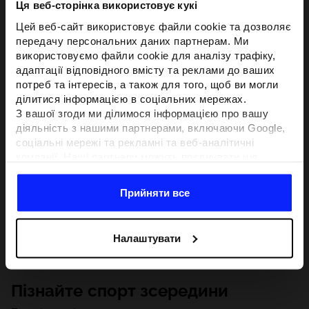
Ця веб-сторінка використовує кукі
Цей веб-сайт використовує файли cookie та дозволяє
передачу персональних даних партнерам. Ми
використовуємо файли cookie для аналізу трафіку,
адаптації відповідного вмісту та реклами до ваших
потреб та інтересів, а також для того, щоб ви могли
ділитися інформацією в соціальних мережах.
З вашої згоди ми ділимося інформацією про вашу
діяльність з нашими партнерами, включаючи Google,
соціальні мережі та рекламні та веб-аналітичні
компанії. Наші партнери можуть поєднувати цю
інформацію з іншою інформацією, яку ви надаєте за
межами цього веб-сайту, а також з даними, які вони
Прийняти все
отримують у результаті використання вами їхніх
послуг.З вашої згоди ми також можемо ділитися
вашою особистою інформацією з нашими партнерами
Налаштувати
з метою націлювання та покращення відображення
відповідної онлайн-реклами, проведення аналітики,
відповідності вмісту та вдосконалення рішень, які
Пізнайте спорт зсередини
пропонують наші партнери (наприклад, соціальні
мережі). Детальну інформацію можна знайти в нашій