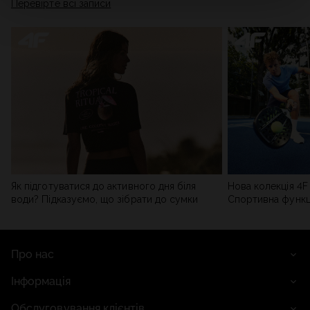
Перевірте всі записи
мережі). Детальну інформацію можна знайти в нашій
Політиці конфіденційності
та в розділі «Деталі».
Як підготуватися до активного дня біля
Нова колекція 4F 
води? Підказуємо, що зібрати до сумки
Спортивна функці
сучасним стилем
Про нас
Інформація
Обслуговування клієнтів