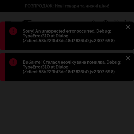
РОЗПРОДАЖ: Нові товари та нижчі ціни!
1
Błąd
:
Sorry! An unexpected error occurred. Debug:
TypeError31O at Dialog
(/client.58b223bf3dc18d7836b0.js:2307:698)
Błąd
:
Вибачте! Сталася неочікувана помилка. Debug:
TypeError31O at Dialog
(/client.58b223bf3dc18d7836b0.js:2307:698)