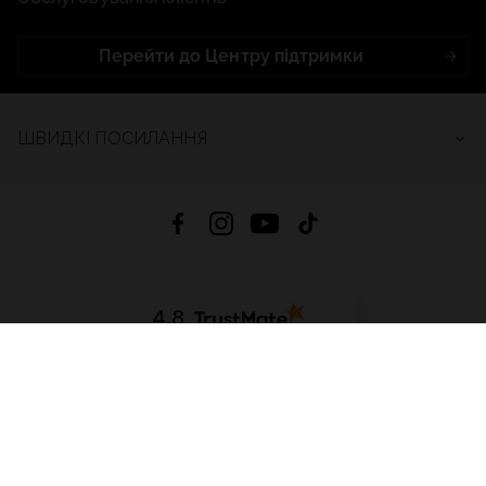
Перейти до Центру підтримки
ШВИДКІ ПОСИЛАННЯ
4.8
На основі
2688
відгуків
за весь час
Завантажити додаток:
App Store
Google Play
App Gallery