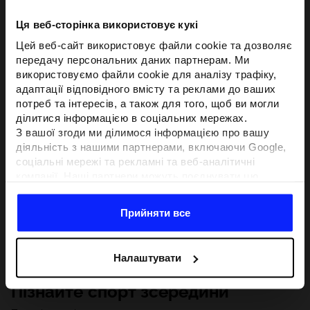
Ця веб-сторінка використовує кукі
Цей веб-сайт використовує файли cookie та дозволяє
передачу персональних даних партнерам. Ми
використовуємо файли cookie для аналізу трафіку,
адаптації відповідного вмісту та реклами до ваших
потреб та інтересів, а також для того, щоб ви могли
ділитися інформацією в соціальних мережах.
З вашої згоди ми ділимося інформацією про вашу
діяльність з нашими партнерами, включаючи Google,
соціальні мережі та рекламні та веб-аналітичні
компанії. Наші партнери можуть поєднувати цю
інформацію з іншою інформацією, яку ви надаєте за
межами цього веб-сайту, а також з даними, які вони
Прийняти все
отримують у результаті використання вами їхніх
послуг.З вашої згоди ми також можемо ділитися
вашою особистою інформацією з нашими партнерами
Налаштувати
з метою націлювання та покращення відображення
відповідної онлайн-реклами, проведення аналітики,
Пізнайте спорт зсередини
відповідності вмісту та вдосконалення рішень, які
пропонують наші партнери (наприклад, соціальні