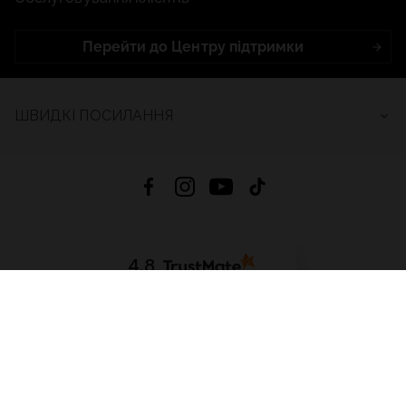
Перейти до Центру підтримки
ШВИДКІ ПОСИЛАННЯ
4.8
На основі
2685
відгуків
за весь час
Завантажити додаток:
App Store
Google Play
App Gallery