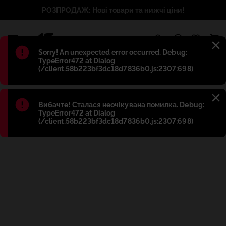
РОЗПРОДАЖ: Нові товари та нижчі ціни!
1
Błąd
:
Sorry! An unexpected error occurred. Debug:
TypeError472 at Dialog
(/client.58b223bf3dc18d7836b0.js:2307:698)
Błąd
:
Вибачте! Сталася неочікувана помилка. Debug:
TypeError472 at Dialog
(/client.58b223bf3dc18d7836b0.js:2307:698)