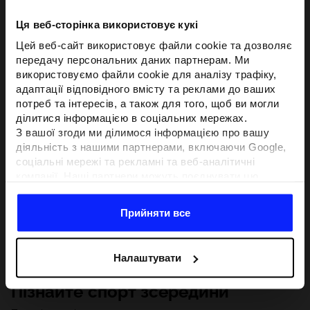
Ця веб-сторінка використовує кукі
Цей веб-сайт використовує файли cookie та дозволяє
передачу персональних даних партнерам. Ми
використовуємо файли cookie для аналізу трафіку,
адаптації відповідного вмісту та реклами до ваших
потреб та інтересів, а також для того, щоб ви могли
ділитися інформацією в соціальних мережах.
З вашої згоди ми ділимося інформацією про вашу
діяльність з нашими партнерами, включаючи Google,
соціальні мережі та рекламні та веб-аналітичні
компанії. Наші партнери можуть поєднувати цю
інформацію з іншою інформацією, яку ви надаєте за
межами цього веб-сайту, а також з даними, які вони
Прийняти все
отримують у результаті використання вами їхніх
послуг.З вашої згоди ми також можемо ділитися
вашою особистою інформацією з нашими партнерами
Налаштувати
з метою націлювання та покращення відображення
відповідної онлайн-реклами, проведення аналітики,
Пізнайте спорт зсередини
відповідності вмісту та вдосконалення рішень, які
пропонують наші партнери (наприклад, соціальні