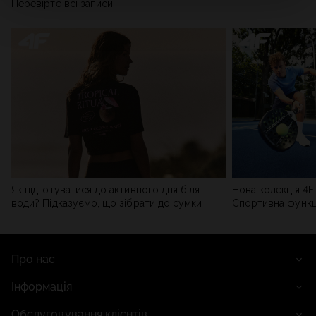
Перевірте всі записи
мережі). Детальну інформацію можна знайти в нашій
Політиці конфіденційності
та в розділі «Деталі».
Як підготуватися до активного дня біля
Нова колекція 4F 
води? Підказуємо, що зібрати до сумки
Спортивна функці
сучасним стилем
Про нас
Інформація
Обслуговування клієнтів