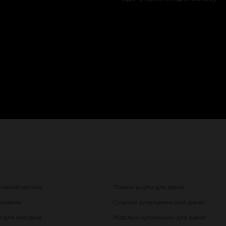
тивний костюм
Пляжні шорти для дівчат
ловіків
Суцільні купальники для дівчат
 для чоловіків
Роздільні купальники для дівчат