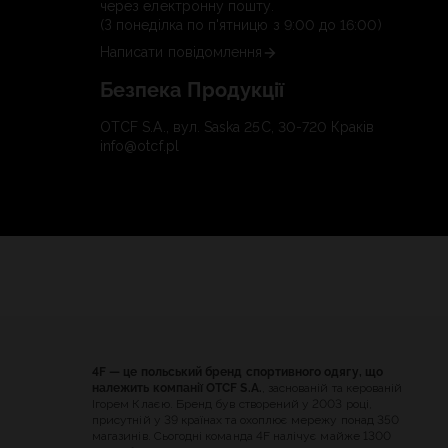
через електронну пошту.
(З понеділка по п'ятницю з 9:00 до 16:00)
Написати повідомлення
Безпека Продукції
OTCF S.A., вул. Saska 25C, 30-720 Краків
info@otcf.pl
4F — це польський бренд спортивного одягу, що
належить компанії OTCF S.A.
, заснованій та керованій
Ігорем Клаєю. Бренд був створений у 2003 році,
присутній у 39 країнах та охоплює мережу понад 350
магазинів. Сьогодні команда 4F налічує майже 1300