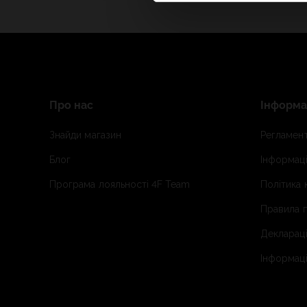
Про нас
Інформа
Знайди магазин
Регламент
Блог
Інформаці
Програма лояльності 4F Team
Політика 
Правила п
Деклараці
Інформаці