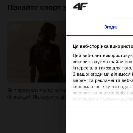
Пізнайте спорт зсередини
Згода
Ця веб-сторінка використо
Цей веб-сайт використовує
використовуємо файли cooki
інтересів, а також для тог
З вашої згоди ми ділимося
мережі та рекламні та веб-
інформацією, яку ви надаєт
Як підготуватися до активного дня
Нова колекція 4
використання вами їхніх п
біля води? Підказуємо, що зібрати до
паделу. Спорти
партнерами з метою націлю
сумки
поєднується із
відповідності вмісту та вд
Детальну інформацію можн
Вартість та т