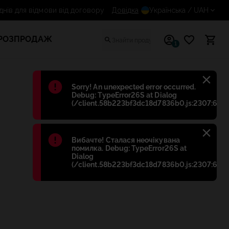
14 днів для відмови від договору
Довідка
Українська
/ UAH
РОЗПРОДАЖ
1
Błąd
:
Sorry! An unexpected error occurred.
Debug: TypeError26S at Dialog
(/client.58b223bf3dc18d7836b0.js:2307:698)
Błąd
:
Вибачте! Сталася неочікувана
помилка. Debug: TypeError26S at
Dialog
(/client.58b223bf3dc18d7836b0.js:2307:698)