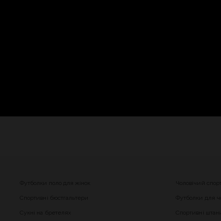
Футболки поло для жінок
Чоловічий спор
Спортивні бюстгальтери
Футболки для чо
Сукні на бретелях
Спортивні штани