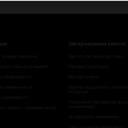
ція
Обслуговування клієнтів
 інтернет-магазину
Вартість та термін доставки
я про зміни в регламенті
Переваги реєстрації
конфіденційності
Методи оплати
роведення акцій
Відмова від договору (поверн
інструкція
ї відповідності
Повідомити про відмову від 
(повернення)
я у зв'язку з санкціями на рф
Як оформити замовлення
Одяг з принтом для бізнесу