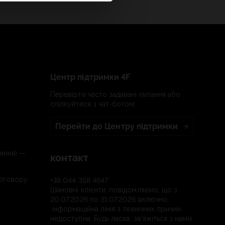
Центр підтримки 4F
Перевірте часто задавані питання або
спілкуйтеся з чат-ботом:
Перейти до Центру підтримки
ення) —
контакт
договору
+38 044 358 4647
Шановні клієнти, повідомляємо, що з
20.07.2026 по 31.07.2026 включно,
інформаційна лінія з технічних причин
недоступна. Будь ласка, зв'яжіться з нами