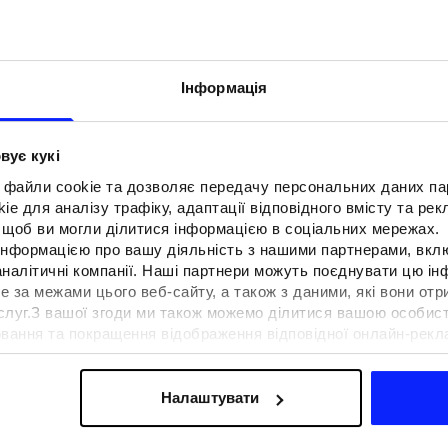
Інформація
вує кукі
 файли cookie та дозволяє передачу персональних даних п
e для аналізу трафіку, адаптації відповідного вмісту та ре
о, щоб ви могли ділитися інформацією в соціальних мережах.
 інформацією про вашу діяльність з нашими партнерами, вкл
аналітичні компанії. Наші партнери можуть поєднувати цю і
е за межами цього веб-сайту, а також з даними, які вони отр
F для тенісу та
Образи на фестиваль. Як одягнути
ослуг.З вашої згоди ми також можемо ділитися вашою особи
вна функціональність
на музичні фестивалі?
вання та покращення відображення відповідної онлайн-рекла
 сучасним стилем
осконалення рішень, які пропонують наші партнери (наприклад
а знайти в нашій
Політиці конфіденційності
та в розділі «Д
Налаштувати
ермін доставки
Знайти магазин
FAQ
B2B
Програма лояльно