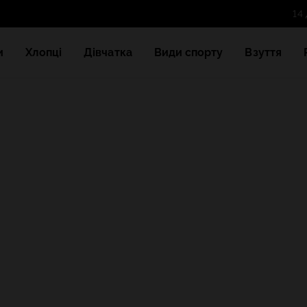
и
Хлопці
Дівчатка
Види спорту
Взуття