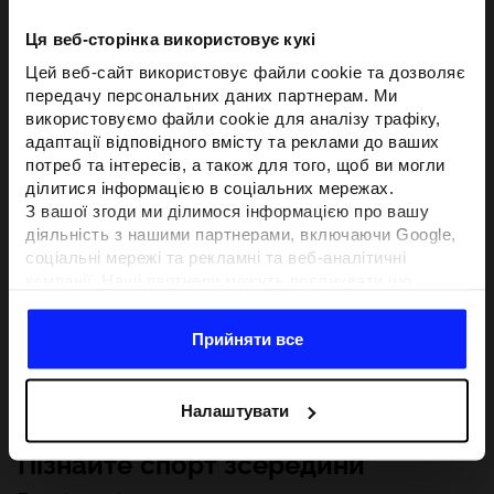
Ця веб-сторінка використовує кукі
Цей веб-сайт використовує файли cookie та дозволяє
передачу персональних даних партнерам. Ми
використовуємо файли cookie для аналізу трафіку,
адаптації відповідного вмісту та реклами до ваших
потреб та інтересів, а також для того, щоб ви могли
ділитися інформацією в соціальних мережах.
З вашої згоди ми ділимося інформацією про вашу
діяльність з нашими партнерами, включаючи Google,
соціальні мережі та рекламні та веб-аналітичні
компанії. Наші партнери можуть поєднувати цю
інформацію з іншою інформацією, яку ви надаєте за
межами цього веб-сайту, а також з даними, які вони
Прийняти все
отримують у результаті використання вами їхніх
послуг.З вашої згоди ми також можемо ділитися
вашою особистою інформацією з нашими партнерами
Налаштувати
з метою націлювання та покращення відображення
відповідної онлайн-реклами, проведення аналітики,
Пізнайте спорт зсередини
відповідності вмісту та вдосконалення рішень, які
пропонують наші партнери (наприклад, соціальні