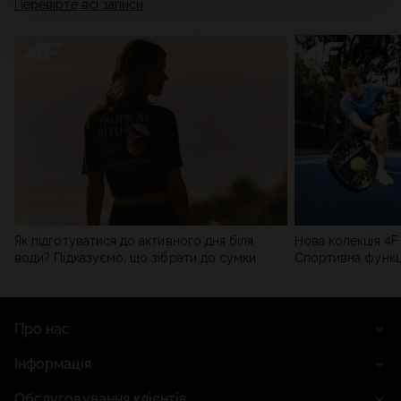
Перевірте всі записи
мережі). Детальну інформацію можна знайти в нашій
Політиці конфіденційності
та в розділі «Деталі».
Як підготуватися до активного дня біля
Нова колекція 4F 
води? Підказуємо, що зібрати до сумки
Спортивна функці
сучасним стилем
Про нас
Інформація
Обслуговування клієнтів