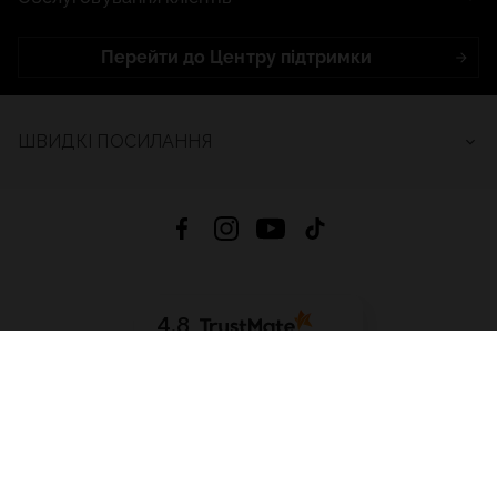
Перейти до Центру підтримки
ШВИДКІ ПОСИЛАННЯ
4.8
На основі
2685
відгуків
за весь час
Завантажити додаток:
App Store
Google Play
App Gallery