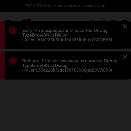
РОЗПРОДАЖ: Нові товари та нижчі ціни!
1
Błąd
:
Sorry! An unexpected error occurred. Debug:
TypeError49N at Dialog
(/client.58b223bf3dc18d7836b0.js:2307:698)
Błąd
:
Вибачте! Сталася неочікувана помилка. Debug:
TypeError49N at Dialog
(/client.58b223bf3dc18d7836b0.js:2307:698)