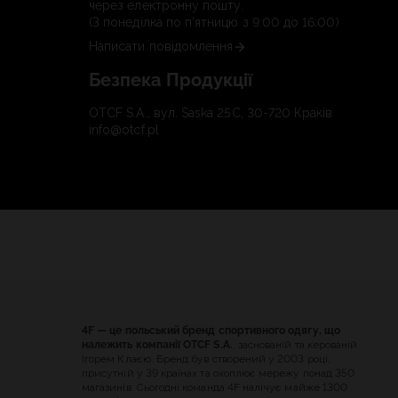
через електронну пошту.
(З понеділка по п'ятницю з 9:00 до 16:00)
Написати повідомлення
Безпека Продукції
OTCF S.A., вул. Saska 25C, 30-720 Краків
info@otcf.pl
4F — це польський бренд спортивного одягу, що
належить компанії OTCF S.A.
, заснованій та керованій
Ігорем Клаєю. Бренд був створений у 2003 році,
присутній у 39 країнах та охоплює мережу понад 350
магазинів. Сьогодні команда 4F налічує майже 1300