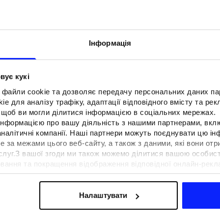
Інформація
вує кукі
 файли cookie та дозволяє передачу персональних даних п
e для аналізу трафіку, адаптації відповідного вмісту та ре
о, щоб ви могли ділитися інформацією в соціальних мережах.
 інформацією про вашу діяльність з нашими партнерами, вкл
аналітичні компанії. Наші партнери можуть поєднувати цю і
е за межами цього веб-сайту, а також з даними, які вони отр
F для тенісу та
Образи на фестиваль. Як одягнути
ослуг.З вашої згоди ми також можемо ділитися вашою особи
вна функціональність
на музичні фестивалі?
вання та покращення відображення відповідної онлайн-рекла
 сучасним стилем
осконалення рішень, які пропонують наші партнери (наприклад
а знайти в нашій
Політиці конфіденційності
та в розділі «Д
Налаштувати
ермін доставки
Знайти магазин
FAQ
B2B
Програма лояльно