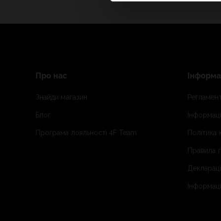
Про нас
Інформа
Знайди магазин
Регламент
Блог
Інформаці
Програма лояльності 4F Team
Політика 
Правила п
Деклараці
Інформаці