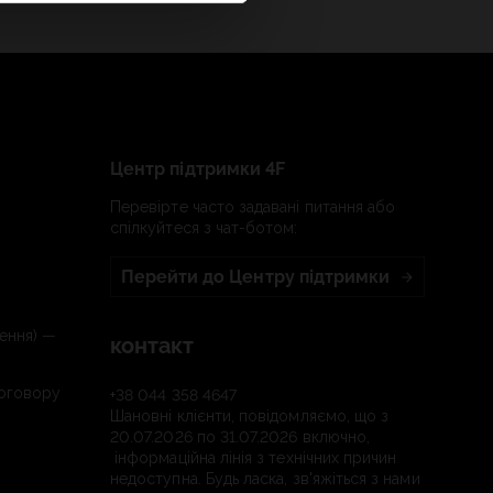
Центр підтримки 4F
Перевірте часто задавані питання або
спілкуйтеся з чат-ботом:
Перейти до Центру підтримки
ення) —
контакт
договору
+38 044 358 4647
Шановні клієнти, повідомляємо, що з
20.07.2026 по 31.07.2026 включно,
інформаційна лінія з технічних причин
недоступна. Будь ласка, зв'яжіться з нами