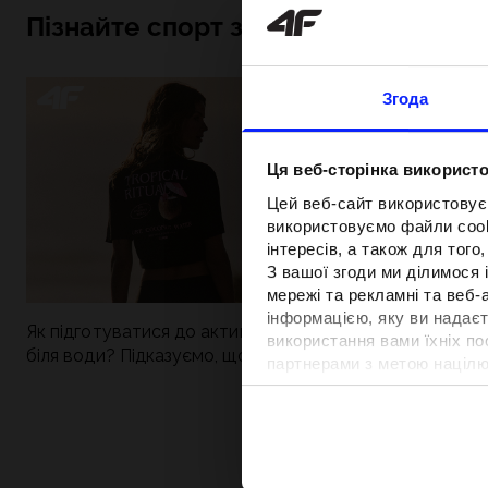
Пізнайте спорт зсередини
Згода
Ця веб-сторінка використо
Цей веб-сайт використовує
використовуємо файли cooki
інтересів, а також для тог
З вашої згоди ми ділимося
мережі та рекламні та веб-
інформацією, яку ви надаєт
Як підготуватися до активного дня
Нова колекція 4
використання вами їхніх п
біля води? Підказуємо, що зібрати до
паделу. Спорти
партнерами з метою націлю
сумки
поєднується із
відповідності вмісту та вд
Детальну інформацію можн
Вартість та т