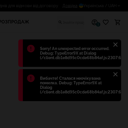
14 днів для відмови від договору
Довідка
Українська
/ UAH
РОЗПРОДАЖ
1
Błąd
:
Sorry! An unexpected error occurred.
Debug: TypeError9X at Dialog
(/client.db1e8d95c0cde68b84af.js:2307:698)
Błąd
:
Вибачте! Сталася неочікувана
помилка. Debug: TypeError9X at
Dialog
(/client.db1e8d95c0cde68b84af.js:2307:698)