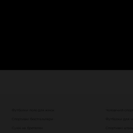
Футболки поло для жінок
Чоловічий спор
Спортивні бюстгальтери
Футболки для чо
Сукні на бретелях
Спортивні штани