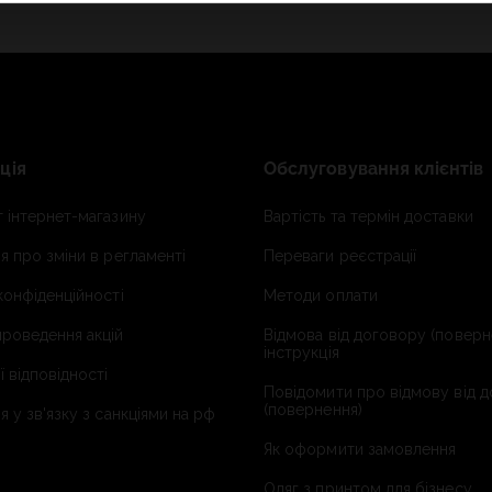
ція
Обслуговування клієнтів
 інтернет-магазину
Вартість та термін доставки
я про зміни в регламенті
Переваги реєстрації
конфіденційності
Методи оплати
роведення акцій
Відмова від договору (поверн
інструкція
ї відповідності
Повідомити про відмову від 
(повернення)
я у зв'язку з санкціями на рф
Як оформити замовлення
Одяг з принтом для бізнесу