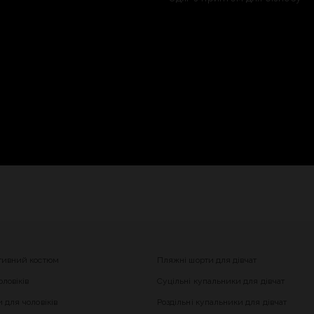
тивний костюм
Пляжні шорти для дівчат
ловіків
Суцільні купальники для дівчат
 для чоловіків
Роздільні купальники для дівчат