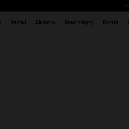
и
Хлопці
Дівчатка
Види спорту
Взуття