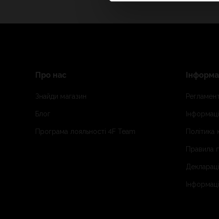
Про нас
Інформа
Знайди магазин
Регламент
Блог
Інформаці
Програма лояльності 4F Team
Політика 
Правила п
Деклараці
Інформаці