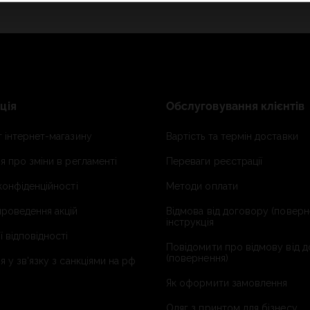
ція
Обслуговування клієнтів
 інтернет-магазину
Вартість та термін доставки
я про зміни в регламенті
Переваги реєстрації
конфіденційності
Методи оплати
роведення акцій
Відмова від договору (поверн
інструкція
ї відповідності
Повідомити про відмову від 
(повернення)
я у зв'язку з санкціями на рф
Як оформити замовлення
Одяг з принтом для бізнесу