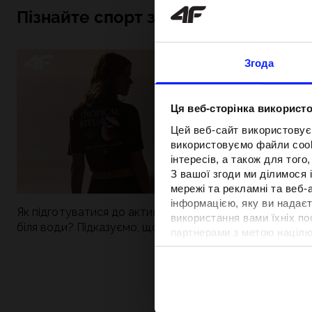
Пізнайте спорт зсередини
Згода
Ця веб-сторінка використо
Цей веб-сайт використовує
використовуємо файли cooki
інтересів, а також для тог
З вашої згоди ми ділимося
мережі та рекламні та веб-
інформацією, яку ви надаєт
Як підготуватися до активного дня
Нова колекція 4
використання вами їхніх п
біля води? Підказуємо, що зібрати до
паделу. Спорти
партнерами з метою націлю
сумки
поєднується із
відповідності вмісту та вд
Детальну інформацію можн
Вартість та т