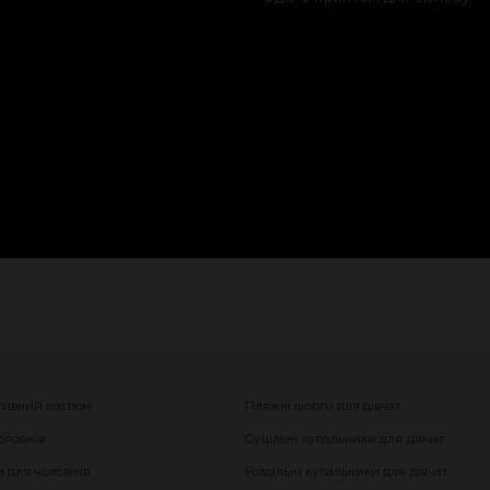
тивний костюм
Пляжні шорти для дівчат
ловіків
Суцільні купальники для дівчат
 для чоловіків
Роздільні купальники для дівчат