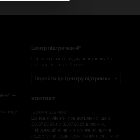
Центр підтримки 4F
Перевірте часто задавані питання або
спілкуйтеся з чат-ботом:
Перейти до Центру підтримки
ення) —
контакт
договору
+38 044 358 4647
Шановні клієнти, повідомляємо, що з
20.07.2026 по 31.07.2026 включно,
інформаційна лінія з технічних причин
недоступна. Будь ласка, зв'яжіться з нами