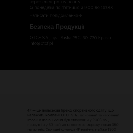
через електронну пошту.
(З понеділка по п'ятницю з 9:00 до 16:00)
Написати повідомлення
Безпека Продукції
OTCF S.A., вул. Saska 25C, 30-720 Краків
info@otcf.pl
4F — це польський бренд спортивного одягу, що
належить компанії OTCF S.A.
, заснованій та керованій
Ігорем Клаєю. Бренд був створений у 2003 році,
присутній у 39 країнах та охоплює мережу понад 350
магазинів. Сьогодні команда 4F налічує майже 1300