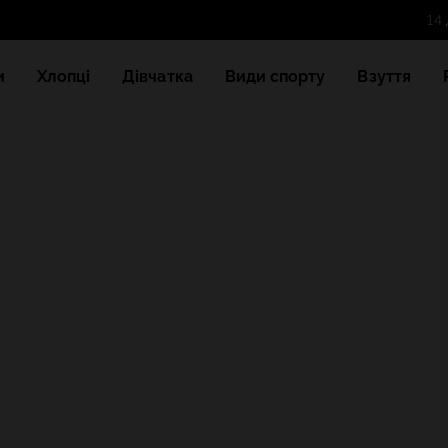
и
Хлопці
Дівчатка
Види спорту
Взуття