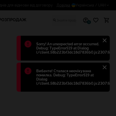
14 днів для відмови від договору
Довідка
Українська
/ UAH
РОЗПРОДАЖ
1
Błąd
:
Sorry! An unexpected error occurred.
Debug: TypeError519 at Dialog
(/client.58b223bf3dc18d7836b0.js:2307:698)
Błąd
:
Вибачте! Сталася неочікувана
помилка. Debug: TypeError519 at
Dialog
(/client.58b223bf3dc18d7836b0.js:2307:698)