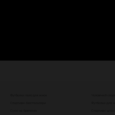
Футболки поло для жінок
Чоловічий спор
Спортивні бюстгальтери
Футболки для чо
Сукні на бретелях
Спортивні штани