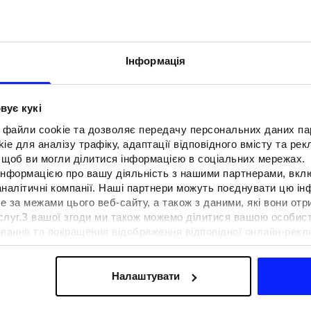
Інформація
вує кукі
 файли cookie та дозволяє передачу персональних даних п
e для аналізу трафіку, адаптації відповідного вмісту та ре
о, щоб ви могли ділитися інформацією в соціальних мережах.
 інформацією про вашу діяльність з нашими партнерами, вкл
аналітичні компанії. Наші партнери можуть поєднувати цю і
е за межами цього веб-сайту, а також з даними, які вони отр
F для тенісу та
Образи на фестиваль. Як одягнути
ослуг.З вашої згоди ми також можемо ділитися вашою особи
вна функціональність
на музичні фестивалі?
вання та покращення відображення відповідної онлайн-рекла
 сучасним стилем
осконалення рішень, які пропонують наші партнери (наприклад
а знайти в нашій
Політиці конфіденційності
та в розділі «Д
Налаштувати
ермін доставки
Знайти магазин
FAQ
B2B
Програма лояльно