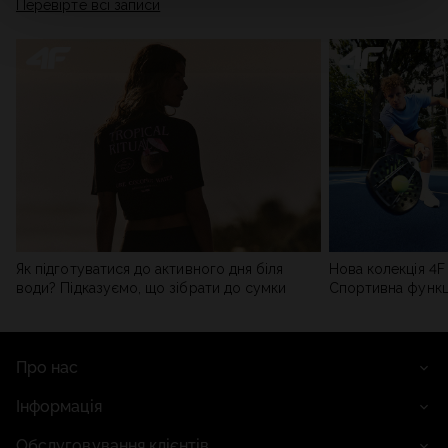
Перевірте всі записи
мережі). Детальну інформацію можна знайти в нашій
Політиці конфіденційності
та в розділі «Деталі».
Як підготуватися до активного дня біля
Нова колекція 4F 
води? Підказуємо, що зібрати до сумки
Спортивна функці
сучасним стилем
Про нас
Інформація
Обслуговування клієнтів