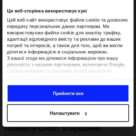
Ця веб-сторінка використовує кукі
Цей веб-сайт використовує файли cookie та дозволяє
передачу персональних даних партнерам. Ми
використовуємо файли cookie для аналізу трафіку,
адаптації відповідного вмісту та реклами до ваших
потреб та інтересів, а також для того, щоб ви могли
ділитися інформацією в соціальних мережах.
З вашої згоди ми ділимося інформацією про вашу
діяльність з нашими партнерами, включаючи Google,
соціальні мережі та рекламні та веб-аналітичні
компанії. Наші партнери можуть поєднувати цю
інформацію з іншою інформацією, яку ви надаєте за
межами цього веб-сайту, а також з даними, які вони
Прийняти все
отримують у результаті використання вами їхніх
послуг.З вашої згоди ми також можемо ділитися
вашою особистою інформацією з нашими партнерами
Налаштувати
з метою націлювання та покращення відображення
відповідної онлайн-реклами, проведення аналітики,
Пізнайте спорт зсередини
відповідності вмісту та вдосконалення рішень, які
пропонують наші партнери (наприклад, соціальні