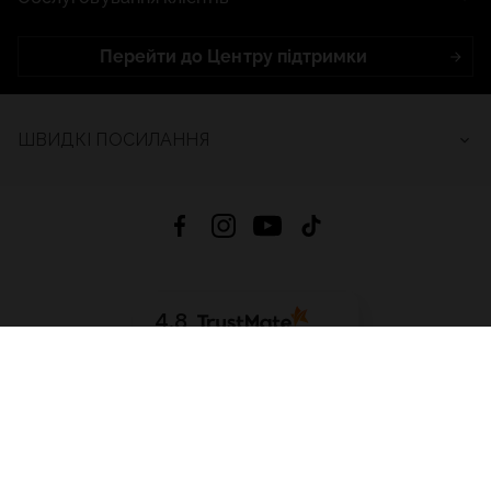
Перейти до Центру підтримки
ШВИДКІ ПОСИЛАННЯ
4.8
На основі
2686
відгуків
за весь час
Завантажити додаток:
App Store
Google Play
App Gallery