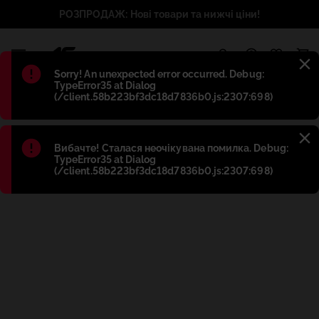
РОЗПРОДАЖ: Нові товари та нижчі ціни!
1
Błąd
:
Sorry! An unexpected error occurred. Debug:
TypeError35 at Dialog
(/client.58b223bf3dc18d7836b0.js:2307:698)
Błąd
:
Вибачте! Сталася неочікувана помилка. Debug:
TypeError35 at Dialog
(/client.58b223bf3dc18d7836b0.js:2307:698)