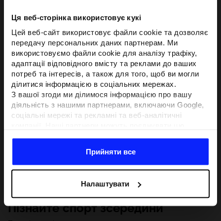
Ця веб-сторінка використовує кукі
Цей веб-сайт використовує файли cookie та дозволяє
передачу персональних даних партнерам. Ми
використовуємо файли cookie для аналізу трафіку,
адаптації відповідного вмісту та реклами до ваших
потреб та інтересів, а також для того, щоб ви могли
ділитися інформацією в соціальних мережах.
З вашої згоди ми ділимося інформацією про вашу
діяльність з нашими партнерами, включаючи Google,
соціальні мережі та рекламні та веб-аналітичні
компанії. Наші партнери можуть поєднувати цю
інформацію з іншою інформацією, яку ви надаєте за
межами цього веб-сайту, а також з даними, які вони
Прийняти все
отримують у результаті використання вами їхніх
послуг.З вашої згоди ми також можемо ділитися
вашою особистою інформацією з нашими партнерами
Налаштувати
з метою націлювання та покращення відображення
відповідної онлайн-реклами, проведення аналітики,
Пізнайте спорт зсередини
відповідності вмісту та вдосконалення рішень, які
пропонують наші партнери (наприклад, соціальні