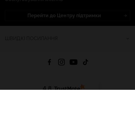
Перейти до Центру підтримки
ШВИДКІ ПОСИЛАННЯ
4.8
На основі
2686
відгуків
за весь час
Завантажити додаток:
App Store
Google Play
App Gallery