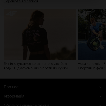
Перевірте всі записи
мережі). Детальну інформацію можна знайти в нашій
Політиці конфіденційності
та в розділі «Деталі».
Як підготуватися до активного дня біля
Нова колекція 4F 
води? Підказуємо, що зібрати до сумки
Спортивна функці
сучасним стилем
Про нас
Інформація
Обслуговування клієнтів