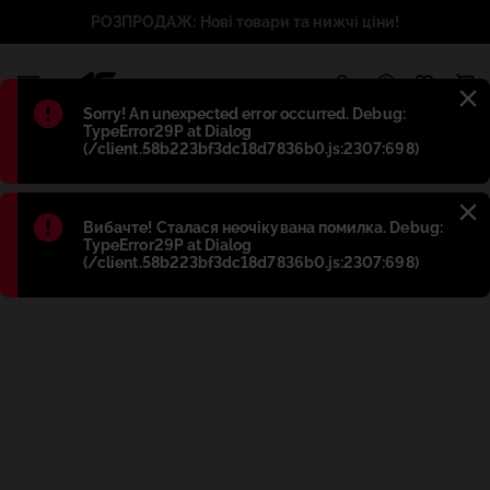
РОЗПРОДАЖ: Нові товари та нижчі ціни!
1
Błąd
:
Sorry! An unexpected error occurred. Debug:
TypeError29P at Dialog
(/client.58b223bf3dc18d7836b0.js:2307:698)
Błąd
:
Вибачте! Сталася неочікувана помилка. Debug:
TypeError29P at Dialog
(/client.58b223bf3dc18d7836b0.js:2307:698)