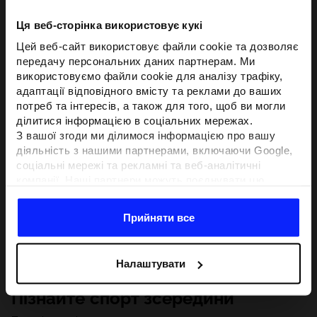
Ця веб-сторінка використовує кукі
Цей веб-сайт використовує файли cookie та дозволяє
передачу персональних даних партнерам. Ми
використовуємо файли cookie для аналізу трафіку,
адаптації відповідного вмісту та реклами до ваших
потреб та інтересів, а також для того, щоб ви могли
ділитися інформацією в соціальних мережах.
З вашої згоди ми ділимося інформацією про вашу
діяльність з нашими партнерами, включаючи Google,
соціальні мережі та рекламні та веб-аналітичні
компанії. Наші партнери можуть поєднувати цю
інформацію з іншою інформацією, яку ви надаєте за
межами цього веб-сайту, а також з даними, які вони
Прийняти все
отримують у результаті використання вами їхніх
послуг.З вашої згоди ми також можемо ділитися
вашою особистою інформацією з нашими партнерами
Налаштувати
з метою націлювання та покращення відображення
відповідної онлайн-реклами, проведення аналітики,
Пізнайте спорт зсередини
відповідності вмісту та вдосконалення рішень, які
пропонують наші партнери (наприклад, соціальні