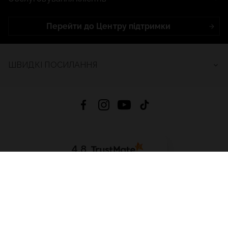
Перейти до Центру підтримки
ШВИДКІ ПОСИЛАННЯ
4.8
На основі
2682
відгуків
за весь час
Завантажити додаток:
App Store
Google Play
App Gallery