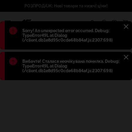
РОЗПРОДАЖ: Нові товари та нижчі ціни!
1
Błąd
:
Sorry! An unexpected error occurred. Debug:
TypeError49L at Dialog
(/client.db1e8d95c0cde68b84af.js:2307:698)
Błąd
:
Вибачте! Сталася неочікувана помилка. Debug:
TypeError49L at Dialog
(/client.db1e8d95c0cde68b84af.js:2307:698)