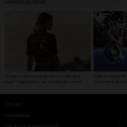
Перевірте всі записи
мережі). Детальну інформацію можна знайти в нашій
Політиці конфіденційності
та в розділі «Деталі».
Як підготуватися до активного дня біля
Нова колекція 4F 
води? Підказуємо, що зібрати до сумки
Спортивна функці
сучасним стилем
Про нас
Інформація
Обслуговування клієнтів