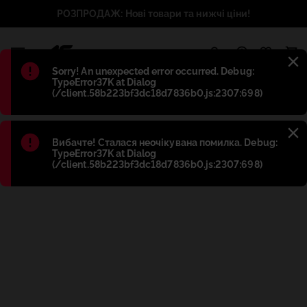
РОЗПРОДАЖ: Нові товари та нижчі ціни!
1
Błąd
:
Sorry! An unexpected error occurred. Debug:
TypeError37K at Dialog
(/client.58b223bf3dc18d7836b0.js:2307:698)
Błąd
:
Вибачте! Сталася неочікувана помилка. Debug:
TypeError37K at Dialog
(/client.58b223bf3dc18d7836b0.js:2307:698)