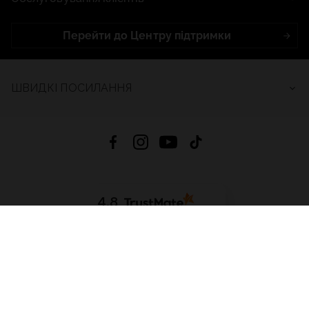
Перейти до Центру підтримки
ШВИДКІ ПОСИЛАННЯ
4.8
На основі
2686
відгуків
за весь час
Завантажити додаток:
App Store
Google Play
App Gallery