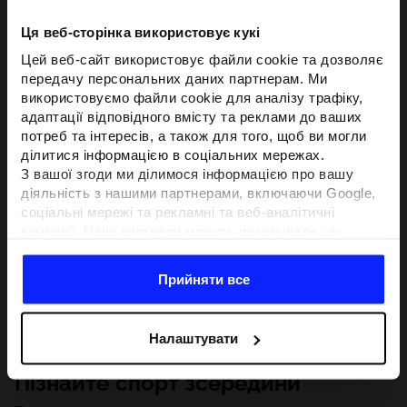
Ця веб-сторінка використовує кукі
Цей веб-сайт використовує файли cookie та дозволяє
передачу персональних даних партнерам. Ми
використовуємо файли cookie для аналізу трафіку,
адаптації відповідного вмісту та реклами до ваших
потреб та інтересів, а також для того, щоб ви могли
ділитися інформацією в соціальних мережах.
З вашої згоди ми ділимося інформацією про вашу
діяльність з нашими партнерами, включаючи Google,
соціальні мережі та рекламні та веб-аналітичні
компанії. Наші партнери можуть поєднувати цю
інформацію з іншою інформацією, яку ви надаєте за
межами цього веб-сайту, а також з даними, які вони
Прийняти все
отримують у результаті використання вами їхніх
послуг.З вашої згоди ми також можемо ділитися
вашою особистою інформацією з нашими партнерами
Налаштувати
з метою націлювання та покращення відображення
відповідної онлайн-реклами, проведення аналітики,
Пізнайте спорт зсередини
відповідності вмісту та вдосконалення рішень, які
пропонують наші партнери (наприклад, соціальні