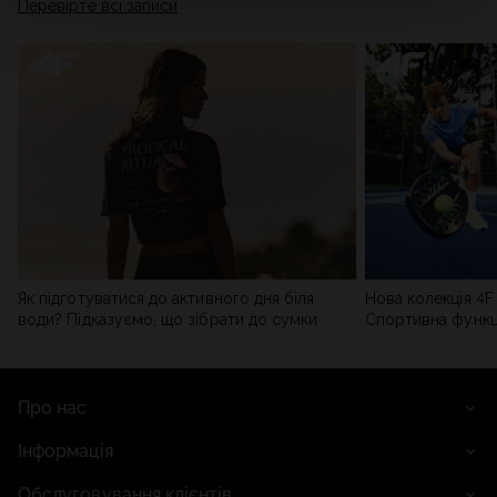
Перевірте всі записи
мережі). Детальну інформацію можна знайти в нашій
Політиці конфіденційності
та в розділі «Деталі».
Як підготуватися до активного дня біля
Нова колекція 4F 
води? Підказуємо, що зібрати до сумки
Спортивна функці
сучасним стилем
Про нас
Інформація
Обслуговування клієнтів