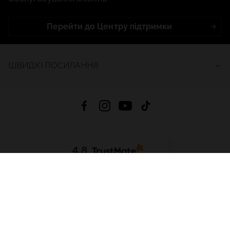
Перейти до Центру підтримки
ШВИДКІ ПОСИЛАННЯ
4.8
На основі
2688
відгуків
за весь час
Завантажити додаток:
App Store
Google Play
App Gallery