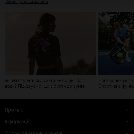
Перевірте всі записи
мережі). Детальну інформацію можна знайти в нашій
Політиці конфіденційності
та в розділі «Деталі».
Як підготуватися до активного дня біля
Нова колекція 4F 
води? Підказуємо, що зібрати до сумки
Спортивна функці
сучасним стилем
Про нас
Інформація
Обслуговування клієнтів