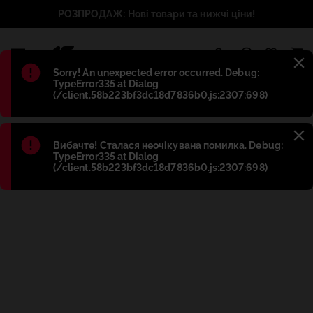
РОЗПРОДАЖ: Нові товари та нижчі ціни!
1
Błąd
:
Sorry! An unexpected error occurred. Debug:
TypeError335 at Dialog
(/client.58b223bf3dc18d7836b0.js:2307:698)
Błąd
:
Вибачте! Сталася неочікувана помилка. Debug:
TypeError335 at Dialog
(/client.58b223bf3dc18d7836b0.js:2307:698)