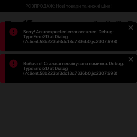
РОЗПРОДАЖ: Нові товари та нижчі ціни!
1
Błąd
:
Sorry! An unexpected error occurred. Debug:
TypeError2D at Dialog
(/client.58b223bf3dc18d7836b0.js:2307:698)
Błąd
:
Вибачте! Сталася неочікувана помилка. Debug:
TypeError2D at Dialog
(/client.58b223bf3dc18d7836b0.js:2307:698)