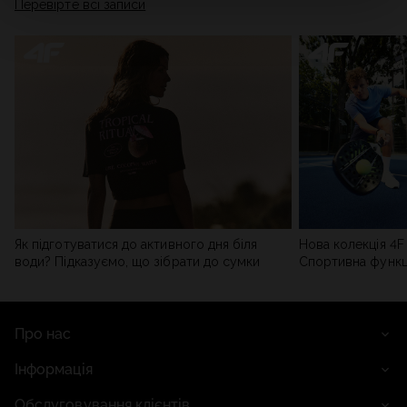
Перевірте всі записи
мережі). Детальну інформацію можна знайти в нашій
Політиці конфіденційності
та в розділі «Деталі».
Як підготуватися до активного дня біля
Нова колекція 4F 
води? Підказуємо, що зібрати до сумки
Спортивна функці
сучасним стилем
Про нас
Інформація
Обслуговування клієнтів