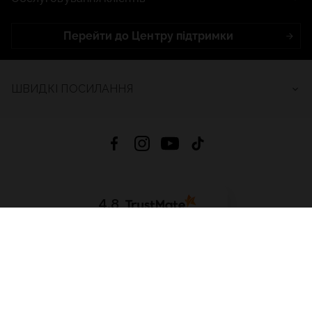
Перейти до Центру підтримки
ШВИДКІ ПОСИЛАННЯ
4.8
На основі
2689
відгуків
за весь час
Завантажити додаток:
App Store
Google Play
App Gallery