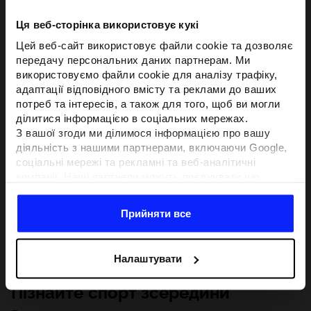
Ця веб-сторінка використовує кукі
Цей веб-сайт використовує файли cookie та дозволяє
передачу персональних даних партнерам. Ми
використовуємо файли cookie для аналізу трафіку,
адаптації відповідного вмісту та реклами до ваших
потреб та інтересів, а також для того, щоб ви могли
ділитися інформацією в соціальних мережах.
З вашої згоди ми ділимося інформацією про вашу
діяльність з нашими партнерами, включаючи Google,
соціальні мережі та рекламні та веб-аналітичні
компанії. Наші партнери можуть поєднувати цю
інформацію з іншою інформацією, яку ви надаєте за
межами цього веб-сайту, а також з даними, які вони
Прийняти все
отримують у результаті використання вами їхніх
послуг.З вашої згоди ми також можемо ділитися
вашою особистою інформацією з нашими партнерами
Налаштувати
з метою націлювання та покращення відображення
відповідної онлайн-реклами, проведення аналітики,
Пізнайте спорт зсередини
відповідності вмісту та вдосконалення рішень, які
пропонують наші партнери (наприклад, соціальні