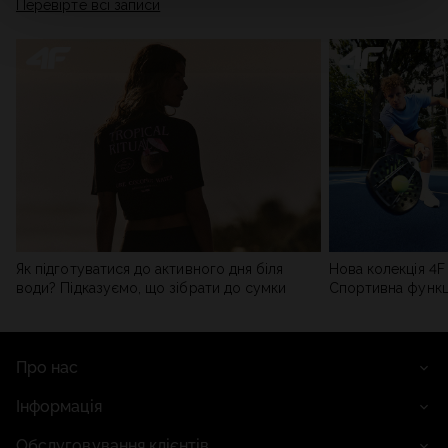
Перевірте всі записи
мережі). Детальну інформацію можна знайти в нашій
Політиці конфіденційності
та в розділі «Деталі».
Як підготуватися до активного дня біля
Нова колекція 4F 
води? Підказуємо, що зібрати до сумки
Спортивна функці
сучасним стилем
Про нас
Інформація
Обслуговування клієнтів