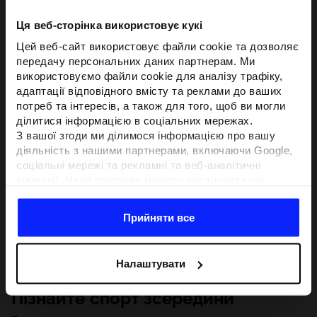
Ця веб-сторінка використовує кукі
Цей веб-сайт використовує файли cookie та дозволяє
передачу персональних даних партнерам. Ми
використовуємо файли cookie для аналізу трафіку,
адаптації відповідного вмісту та реклами до ваших
потреб та інтересів, а також для того, щоб ви могли
ділитися інформацією в соціальних мережах.
З вашої згоди ми ділимося інформацією про вашу
діяльність з нашими партнерами, включаючи Google,
соціальні мережі та рекламні та веб-аналітичні
компанії. Наші партнери можуть поєднувати цю
інформацію з іншою інформацією, яку ви надаєте за
межами цього веб-сайту, а також з даними, які вони
Прийняти все
отримують у результаті використання вами їхніх
послуг.З вашої згоди ми також можемо ділитися
вашою особистою інформацією з нашими партнерами
Налаштувати
з метою націлювання та покращення відображення
відповідної онлайн-реклами, проведення аналітики,
Пізнайте спорт зсередини
відповідності вмісту та вдосконалення рішень, які
пропонують наші партнери (наприклад, соціальні