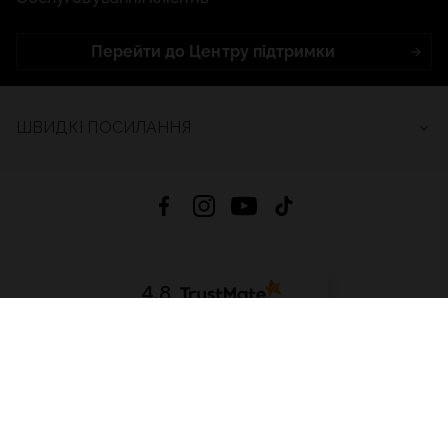
Перейти до Центру підтримки
ШВИДКІ ПОСИЛАННЯ
4.8
На основі
2685
відгуків
за весь час
Завантажити додаток:
App Store
Google Play
App Gallery