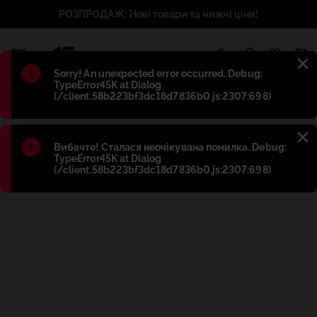
РОЗПРОДАЖ: Нові товари та нижчі ціни!
1
Błąd
:
Sorry! An unexpected error occurred. Debug:
TypeError45K at Dialog
(/client.58b223bf3dc18d7836b0.js:2307:698)
Błąd
:
Вибачте! Сталася неочікувана помилка. Debug:
TypeError45K at Dialog
(/client.58b223bf3dc18d7836b0.js:2307:698)