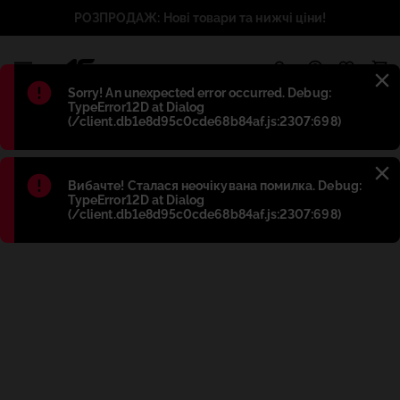
РОЗПРОДАЖ: Нові товари та нижчі ціни!
1
Błąd
:
Sorry! An unexpected error occurred. Debug:
TypeError12D at Dialog
(/client.db1e8d95c0cde68b84af.js:2307:698)
Błąd
:
Вибачте! Сталася неочікувана помилка. Debug:
TypeError12D at Dialog
(/client.db1e8d95c0cde68b84af.js:2307:698)