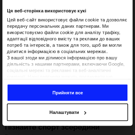
Ця веб-сторінка використовує кукі
Цей веб-сайт використовує файли cookie та дозволяє
передачу персональних даних партнерам. Ми
використовуємо файли cookie для аналізу трафіку,
адаптації відповідного вмісту та реклами до ваших
потреб та інтересів, а також для того, щоб ви могли
ділитися інформацією в соціальних мережах.
З вашої згоди ми ділимося інформацією про вашу
діяльність з нашими партнерами, включаючи Google,
соціальні мережі та рекламні та веб-аналітичні
компанії. Наші партнери можуть поєднувати цю
інформацію з іншою інформацією, яку ви надаєте за
межами цього веб-сайту, а також з даними, які вони
Прийняти все
отримують у результаті використання вами їхніх
послуг.З вашої згоди ми також можемо ділитися
вашою особистою інформацією з нашими партнерами
Налаштувати
з метою націлювання та покращення відображення
відповідної онлайн-реклами, проведення аналітики,
Пізнайте спорт зсередини
відповідності вмісту та вдосконалення рішень, які
пропонують наші партнери (наприклад, соціальні