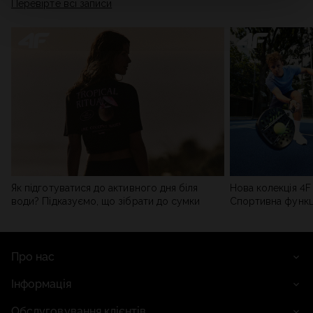
Перевірте всі записи
мережі). Детальну інформацію можна знайти в нашій
Політиці конфіденційності
та в розділі «Деталі».
Як підготуватися до активного дня біля
Нова колекція 4F 
води? Підказуємо, що зібрати до сумки
Спортивна функці
сучасним стилем
Про нас
Інформація
Обслуговування клієнтів