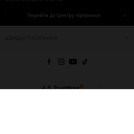
Перейти до Центру підтримки
ШВИДКІ ПОСИЛАННЯ
4.8
На основі
2682
відгуків
за весь час
Завантажити додаток:
App Store
Google Play
App Gallery