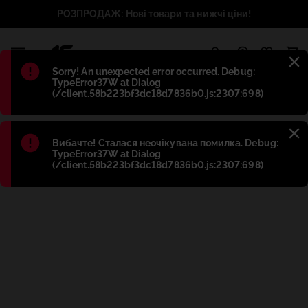
РОЗПРОДАЖ: Нові товари та нижчі ціни!
1
Błąd
:
Sorry! An unexpected error occurred. Debug:
TypeError37W at Dialog
(/client.58b223bf3dc18d7836b0.js:2307:698)
Błąd
:
Вибачте! Сталася неочікувана помилка. Debug:
TypeError37W at Dialog
(/client.58b223bf3dc18d7836b0.js:2307:698)