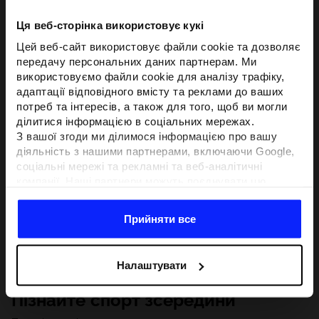
Ця веб-сторінка використовує кукі
Цей веб-сайт використовує файли cookie та дозволяє
передачу персональних даних партнерам. Ми
використовуємо файли cookie для аналізу трафіку,
адаптації відповідного вмісту та реклами до ваших
потреб та інтересів, а також для того, щоб ви могли
ділитися інформацією в соціальних мережах.
З вашої згоди ми ділимося інформацією про вашу
діяльність з нашими партнерами, включаючи Google,
соціальні мережі та рекламні та веб-аналітичні
компанії. Наші партнери можуть поєднувати цю
інформацію з іншою інформацією, яку ви надаєте за
межами цього веб-сайту, а також з даними, які вони
Прийняти все
отримують у результаті використання вами їхніх
послуг.З вашої згоди ми також можемо ділитися
вашою особистою інформацією з нашими партнерами
Налаштувати
з метою націлювання та покращення відображення
відповідної онлайн-реклами, проведення аналітики,
Пізнайте спорт зсередини
відповідності вмісту та вдосконалення рішень, які
пропонують наші партнери (наприклад, соціальні