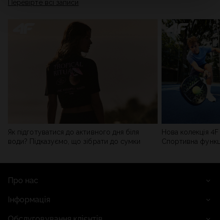
Перевірте всі записи
мережі). Детальну інформацію можна знайти в нашій
Політиці конфіденційності
та в розділі «Деталі».
Як підготуватися до активного дня біля
Нова колекція 4F 
води? Підказуємо, що зібрати до сумки
Спортивна функці
сучасним стилем
Про нас
Інформація
Обслуговування клієнтів