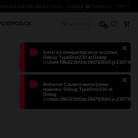
14 днів для відмови від договору
Довідка
Українська
/ UAH
РОЗПРОДАЖ
1
Błąd
:
Sorry! An unexpected error occurred.
Debug: TypeError230 at Dialog
(/client.58b223bf3dc18d7836b0.js:2307:698)
Błąd
:
Вибачте! Сталася неочікувана
помилка. Debug: TypeError230 at
Dialog
(/client.58b223bf3dc18d7836b0.js:2307:698)