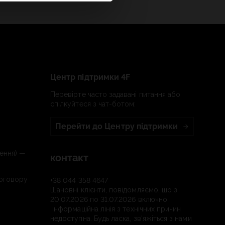
Центр підтримки 4F
Перевірте часто задавані питання або
спілкуйтеся з чат-ботом:
Перейти до Центру підтримки
ення) —
контакт
договору
+38 044 358 4647
Шановні клієнти, повідомляємо, що з
20.07.2026 по 31.07.2026 включно,
інформаційна лінія з технічних причин
недоступна. Будь ласка, зв'яжіться з нами