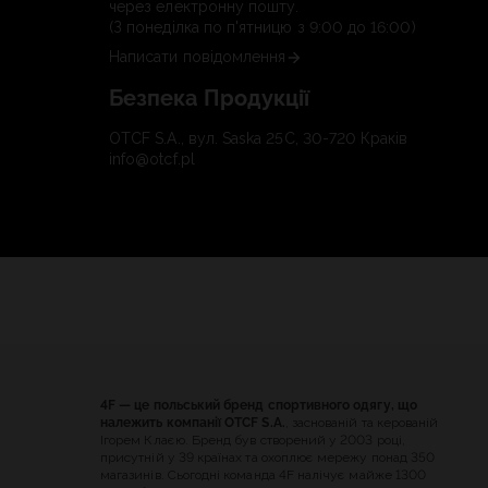
через електронну пошту.
(З понеділка по п'ятницю з 9:00 до 16:00)
Написати повідомлення
Безпека Продукції
OTCF S.A., вул. Saska 25C, 30-720 Краків
info@otcf.pl
4F — це польський бренд спортивного одягу, що
належить компанії OTCF S.A.
, заснованій та керованій
Ігорем Клаєю. Бренд був створений у 2003 році,
присутній у 39 країнах та охоплює мережу понад 350
магазинів. Сьогодні команда 4F налічує майже 1300