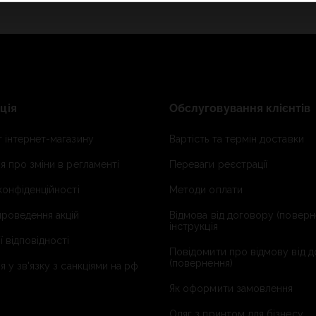
ція
Обслуговування клієнтів
 інтернет-магазину
Вартість та термін доставки
я про зміни в регламенті
Переваги реєстрації
конфіденційності
Методи оплати
роведення акцій
Відмова від договору (поверн
інструкція
ї відповідності
Повідомити про відмову від 
(повернення)
я у зв'язку з санкціями на рф
Як оформити замовлення
Одяг з принтом для бізнесу