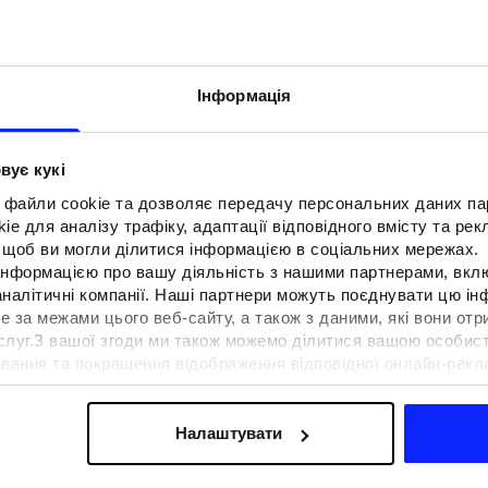
Інформація
вує кукі
 файли cookie та дозволяє передачу персональних даних п
e для аналізу трафіку, адаптації відповідного вмісту та ре
о, щоб ви могли ділитися інформацією в соціальних мережах.
 інформацією про вашу діяльність з нашими партнерами, вкл
аналітичні компанії. Наші партнери можуть поєднувати цю і
е за межами цього веб-сайту, а також з даними, які вони отр
F для тенісу та
Образи на фестиваль. Як одягнути
ослуг.З вашої згоди ми також можемо ділитися вашою особи
вна функціональність
на музичні фестивалі?
вання та покращення відображення відповідної онлайн-рекла
 сучасним стилем
осконалення рішень, які пропонують наші партнери (наприклад
а знайти в нашій
Політиці конфіденційності
та в розділі «Д
Налаштувати
ермін доставки
Знайти магазин
FAQ
B2B
Програма лояльно