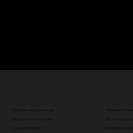
Футболки поло для жінок
Чоловічий спор
Спортивні бюстгальтери
Футболки для чо
Сукні на бретелях
Спортивні штани