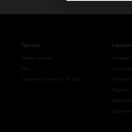
Про нас
Інформа
Знайди магазин
Регламент
Блог
Інформаці
Програма лояльності 4F Team
Політика 
Правила п
Деклараці
Інформаці