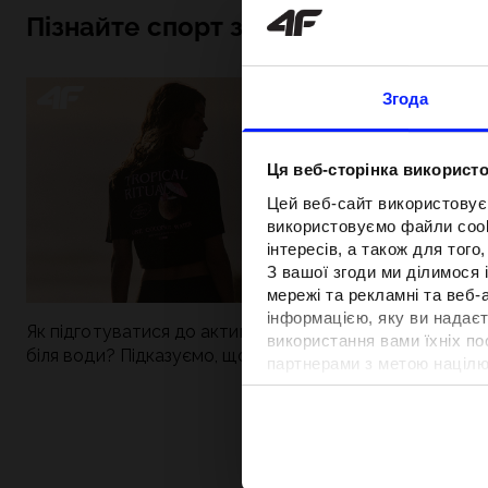
Пізнайте спорт зсередини
Згода
Ця веб-сторінка використо
Цей веб-сайт використовує
використовуємо файли cooki
інтересів, а також для тог
З вашої згоди ми ділимося
мережі та рекламні та веб-
інформацією, яку ви надаєт
Як підготуватися до активного дня
Нова колекція 4
використання вами їхніх п
біля води? Підказуємо, що зібрати до
паделу. Спорти
партнерами з метою націлю
сумки
поєднується із
відповідності вмісту та вд
Детальну інформацію можн
Вартість та т