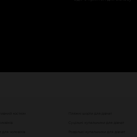
тивний костюм
Пляжні шорти для дівчат
ловіків
Суцільні купальники для дівчат
 для чоловіків
Роздільні купальники для дівчат