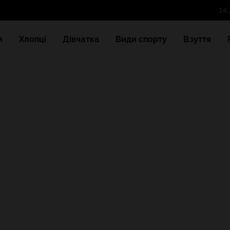
и
Хлопці
Дівчатка
Види спорту
Взуття