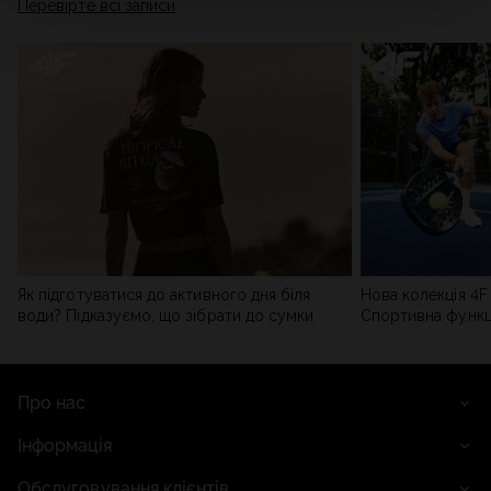
Перевірте всі записи
мережі). Детальну інформацію можна знайти в нашій
Політиці конфіденційності
та в розділі «Деталі».
Як підготуватися до активного дня біля
Нова колекція 4F 
води? Підказуємо, що зібрати до сумки
Спортивна функці
сучасним стилем
Про нас
Інформація
Обслуговування клієнтів