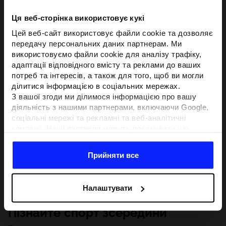
Ця веб-сторінка використовує кукі
Цей веб-сайт використовує файли cookie та дозволяє
передачу персональних даних партнерам. Ми
використовуємо файли cookie для аналізу трафіку,
адаптації відповідного вмісту та реклами до ваших
потреб та інтересів, а також для того, щоб ви могли
ділитися інформацією в соціальних мережах.
З вашої згоди ми ділимося інформацією про вашу
діяльність з нашими партнерами, включаючи Google,
соціальні мережі та рекламні та веб-аналітичні
компанії. Наші партнери можуть поєднувати цю
інформацію з іншою інформацією, яку ви надаєте за
межами цього веб-сайту, а також з даними, які вони
Прийняти все
отримують у результаті використання вами їхніх
послуг.З вашої згоди ми також можемо ділитися
вашою особистою інформацією з нашими партнерами
Налаштувати
з метою націлювання та покращення відображення
відповідної онлайн-реклами, проведення аналітики,
Пізнайте спорт зсередини
відповідності вмісту та вдосконалення рішень, які
пропонують наші партнери (наприклад, соціальні