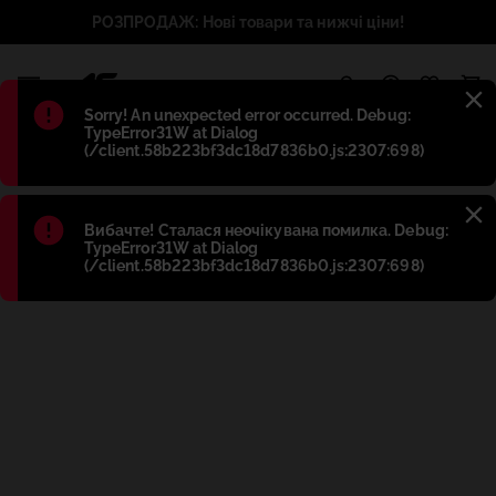
РОЗПРОДАЖ: Нові товари та нижчі ціни!
1
Błąd
:
Sorry! An unexpected error occurred. Debug:
TypeError31W at Dialog
(/client.58b223bf3dc18d7836b0.js:2307:698)
Błąd
:
Вибачте! Сталася неочікувана помилка. Debug:
TypeError31W at Dialog
(/client.58b223bf3dc18d7836b0.js:2307:698)