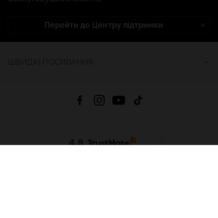
Перейти до Центру підтримки
ШВИДКІ ПОСИЛАННЯ
4.8
На основі
2686
відгуків
за весь час
Завантажити додаток:
App Store
Google Play
App Gallery