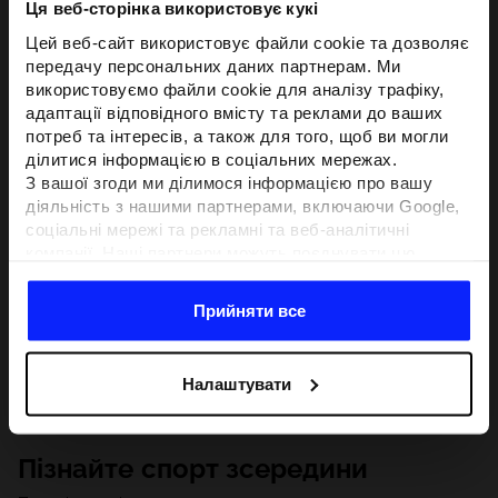
Ця веб-сторінка використовує кукі
Цей веб-сайт використовує файли cookie та дозволяє
передачу персональних даних партнерам. Ми
використовуємо файли cookie для аналізу трафіку,
адаптації відповідного вмісту та реклами до ваших
потреб та інтересів, а також для того, щоб ви могли
ділитися інформацією в соціальних мережах.
З вашої згоди ми ділимося інформацією про вашу
діяльність з нашими партнерами, включаючи Google,
соціальні мережі та рекламні та веб-аналітичні
компанії. Наші партнери можуть поєднувати цю
інформацію з іншою інформацією, яку ви надаєте за
межами цього веб-сайту, а також з даними, які вони
Прийняти все
отримують у результаті використання вами їхніх
послуг.З вашої згоди ми також можемо ділитися
вашою особистою інформацією з нашими партнерами
Налаштувати
з метою націлювання та покращення відображення
відповідної онлайн-реклами, проведення аналітики,
відповідності вмісту та вдосконалення рішень, які
Пізнайте спорт зсередини
пропонують наші партнери (наприклад, соціальні
мережі). Детальну інформацію можна знайти в нашій