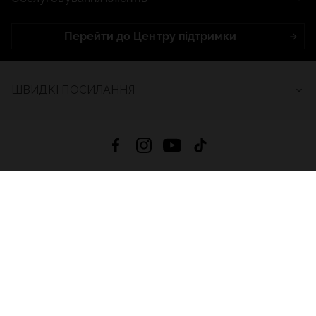
Перейти до Центру підтримки
ШВИДКІ ПОСИЛАННЯ
4.8
На основі
2685
відгуків
за весь час
Завантажити додаток:
App Store
Google Play
App Gallery