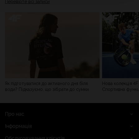
Перевірте всі записи
Політиці конфіденційності
та в розділі «Деталі».
Як підготуватися до активного дня біля
Нова колекція 4F 
води? Підказуємо, що зібрати до сумки
Спортивна функці
сучасним стилем
Про нас
Інформація
Обслуговування клієнтів