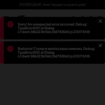
РОЗПРОДАЖ: Нові товари та нижчі ціни!
1
Błąd
:
Sorry! An unexpected error occurred. Debug:
TypeError50O at Dialog
(/client.58b223bf3dc18d7836b0.js:2307:698)
Błąd
:
Вибачте! Сталася неочікувана помилка. Debug:
TypeError50O at Dialog
(/client.58b223bf3dc18d7836b0.js:2307:698)