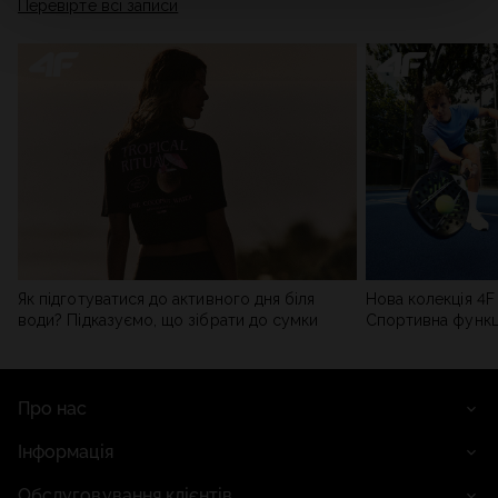
Перевірте всі записи
мережі). Детальну інформацію можна знайти в нашій
Політиці конфіденційності
та в розділі «Деталі».
Як підготуватися до активного дня біля
Нова колекція 4F 
води? Підказуємо, що зібрати до сумки
Спортивна функці
сучасним стилем
Про нас
Інформація
Обслуговування клієнтів