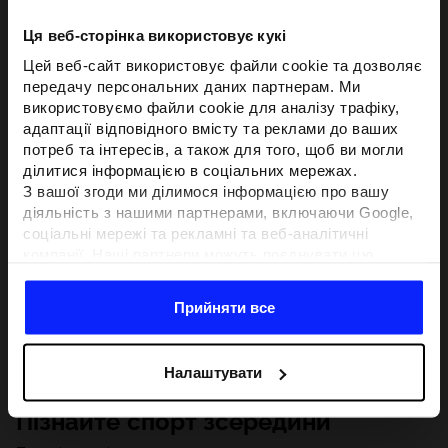
Ця веб-сторінка використовує кукі
Цей веб-сайт використовує файли cookie та дозволяє
передачу персональних даних партнерам. Ми
використовуємо файли cookie для аналізу трафіку,
адаптації відповідного вмісту та реклами до ваших
потреб та інтересів, а також для того, щоб ви могли
ділитися інформацією в соціальних мережах.
З вашої згоди ми ділимося інформацією про вашу
діяльність з нашими партнерами, включаючи Google,
соціальні мережі та рекламні та веб-аналітичні
компанії. Наші партнери можуть поєднувати цю
інформацію з іншою інформацією, яку ви надаєте за
межами цього веб-сайту, а також з даними, які вони
Прийняти все
отримують у результаті використання вами їхніх
послуг.З вашої згоди ми також можемо ділитися
вашою особистою інформацією з нашими партнерами
Налаштувати
з метою націлювання та покращення відображення
відповідної онлайн-реклами, проведення аналітики,
Пізнайте спорт зсередини
відповідності вмісту та вдосконалення рішень, які
пропонують наші партнери (наприклад, соціальні