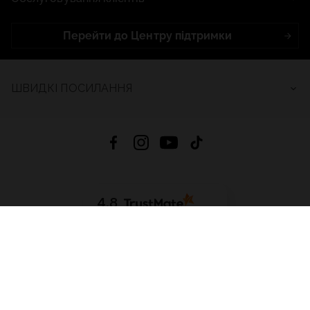
Перейти до Центру підтримки
ШВИДКІ ПОСИЛАННЯ
4.8
На основі
2688
відгуків
за весь час
Завантажити додаток:
App Store
Google Play
App Gallery