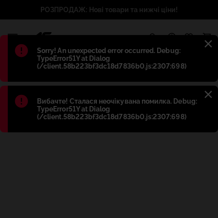
РОЗПРОДАЖ: Нові товари та нижчі ціни!
1
Błąd
:
Sorry! An unexpected error occurred. Debug:
TypeError51Y at Dialog
(/client.58b223bf3dc18d7836b0.js:2307:698)
Błąd
:
Вибачте! Сталася неочікувана помилка. Debug:
TypeError51Y at Dialog
(/client.58b223bf3dc18d7836b0.js:2307:698)