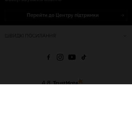
Перейти до Центру підтримки
ШВИДКІ ПОСИЛАННЯ
4.8
На основі
2681
відгуків
за весь час
Завантажити додаток:
App Store
Google Play
App Gallery
Всі права захищені © 2026