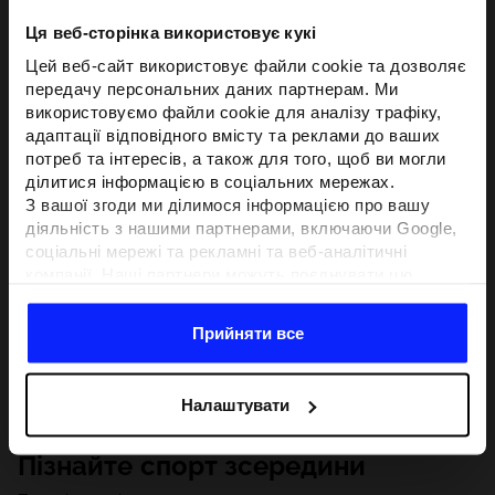
Ця веб-сторінка використовує кукі
Цей веб-сайт використовує файли cookie та дозволяє
передачу персональних даних партнерам. Ми
використовуємо файли cookie для аналізу трафіку,
адаптації відповідного вмісту та реклами до ваших
потреб та інтересів, а також для того, щоб ви могли
ділитися інформацією в соціальних мережах.
З вашої згоди ми ділимося інформацією про вашу
діяльність з нашими партнерами, включаючи Google,
соціальні мережі та рекламні та веб-аналітичні
компанії. Наші партнери можуть поєднувати цю
інформацію з іншою інформацією, яку ви надаєте за
межами цього веб-сайту, а також з даними, які вони
Прийняти все
отримують у результаті використання вами їхніх
послуг.З вашої згоди ми також можемо ділитися
вашою особистою інформацією з нашими партнерами
Налаштувати
з метою націлювання та покращення відображення
відповідної онлайн-реклами, проведення аналітики,
Пізнайте спорт зсередини
відповідності вмісту та вдосконалення рішень, які
пропонують наші партнери (наприклад, соціальні