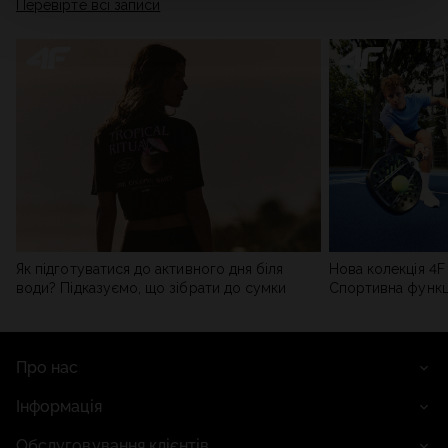
Перевірте всі записи
мережі). Детальну інформацію можна знайти в нашій
Політиці конфіденційності
та в розділі «Деталі».
Як підготуватися до активного дня біля
Нова колекція 4F 
води? Підказуємо, що зібрати до сумки
Спортивна функці
сучасним стилем
Про нас
Інформація
Обслуговування клієнтів