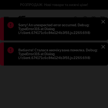
РОЗПРОДАЖ: Нові товари та нижчі ціни!
1
Błąd
:
Sorry! An unexpected error occurred. Debug:
TypeError31S at Dialog
(/client.674171c6c84e124b3f55.js:2265:698)
Błąd
:
Вибачте! Сталася неочікувана помилка. Debug:
TypeError31S at Dialog
(/client.674171c6c84e124b3f55.js:2265:698)