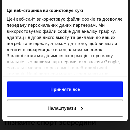
Ця веб-сторінка використовує кукі
Цей веб-сайт використовує файли cookie та дозволяє
передачу персональних даних партнерам. Ми
використовуємо файли cookie для аналізу трафіку,
адаптації відповідного вмісту та реклами до ваших
потреб та інтересів, а також для того, щоб ви могли
ділитися інформацією в соціальних мережах.
З вашої згоди ми ділимося інформацією про вашу
діяльність з нашими партнерами, включаючи Google,
соціальні мережі та рекламні та веб-аналітичні
компанії. Наші партнери можуть поєднувати цю
інформацію з іншою інформацією, яку ви надаєте за
межами цього веб-сайту, а також з даними, які вони
Прийняти все
отримують у результаті використання вами їхніх
послуг.З вашої згоди ми також можемо ділитися
вашою особистою інформацією з нашими партнерами
Налаштувати
з метою націлювання та покращення відображення
відповідної онлайн-реклами, проведення аналітики,
Пізнайте спорт зсередини
відповідності вмісту та вдосконалення рішень, які
пропонують наші партнери (наприклад, соціальні