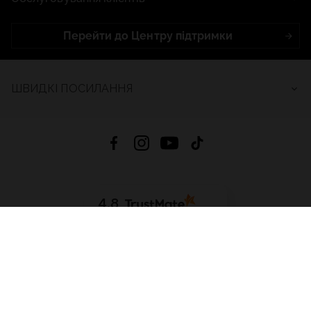
Перейти до Центру підтримки
ШВИДКІ ПОСИЛАННЯ
4.8
На основі
2685
відгуків
за весь час
Завантажити додаток:
App Store
Google Play
App Gallery