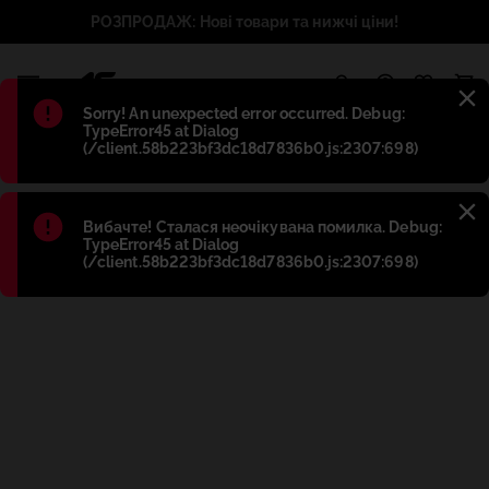
РОЗПРОДАЖ: Нові товари та нижчі ціни!
1
Błąd
:
Sorry! An unexpected error occurred. Debug:
TypeError45 at Dialog
(/client.58b223bf3dc18d7836b0.js:2307:698)
Błąd
:
Вибачте! Сталася неочікувана помилка. Debug:
TypeError45 at Dialog
(/client.58b223bf3dc18d7836b0.js:2307:698)