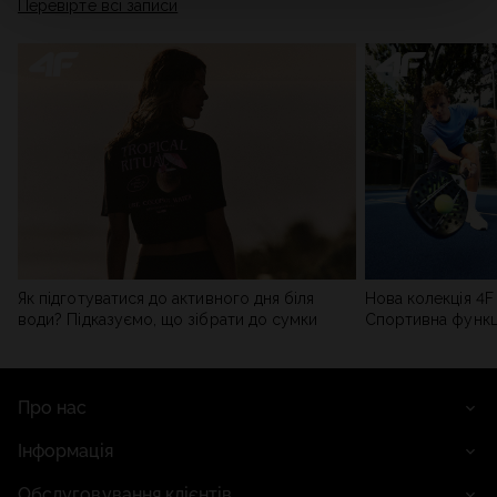
Перевірте всі записи
мережі). Детальну інформацію можна знайти в нашій
Політиці конфіденційності
та в розділі «Деталі».
Як підготуватися до активного дня біля
Нова колекція 4F 
води? Підказуємо, що зібрати до сумки
Спортивна функці
сучасним стилем
Про нас
Інформація
Обслуговування клієнтів