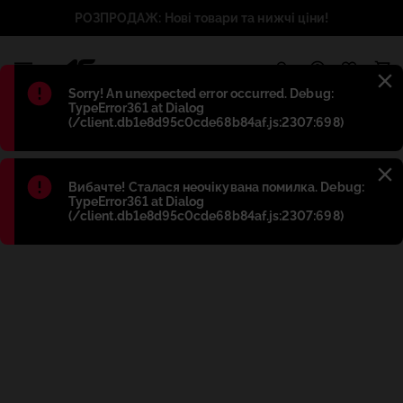
РОЗПРОДАЖ: Нові товари та нижчі ціни!
1
Błąd
:
Sorry! An unexpected error occurred. Debug:
TypeError361 at Dialog
(/client.db1e8d95c0cde68b84af.js:2307:698)
Błąd
:
Вибачте! Сталася неочікувана помилка. Debug:
TypeError361 at Dialog
(/client.db1e8d95c0cde68b84af.js:2307:698)