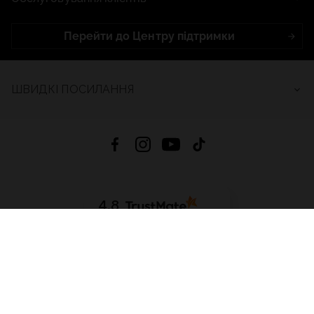
Перейти до Центру підтримки
ШВИДКІ ПОСИЛАННЯ
4.8
На основі
2683
відгуків
за весь час
Завантажити додаток:
App Store
Google Play
App Gallery