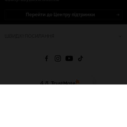
Перейти до Центру підтримки
ШВИДКІ ПОСИЛАННЯ
4.8
На основі
2685
відгуків
за весь час
Завантажити додаток:
App Store
Google Play
App Gallery