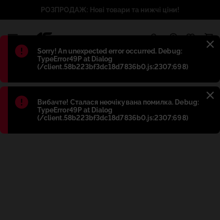
РОЗПРОДАЖ: Нові товари та нижчі ціни!
1
Błąd
:
Sorry! An unexpected error occurred. Debug:
TypeError49P at Dialog
(/client.58b223bf3dc18d7836b0.js:2307:698)
Błąd
:
Вибачте! Сталася неочікувана помилка. Debug:
TypeError49P at Dialog
(/client.58b223bf3dc18d7836b0.js:2307:698)