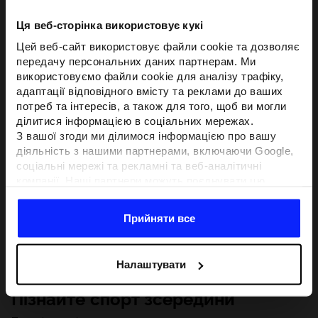
Ця веб-сторінка використовує кукі
Цей веб-сайт використовує файли cookie та дозволяє
передачу персональних даних партнерам. Ми
використовуємо файли cookie для аналізу трафіку,
адаптації відповідного вмісту та реклами до ваших
потреб та інтересів, а також для того, щоб ви могли
ділитися інформацією в соціальних мережах.
З вашої згоди ми ділимося інформацією про вашу
діяльність з нашими партнерами, включаючи Google,
соціальні мережі та рекламні та веб-аналітичні
компанії. Наші партнери можуть поєднувати цю
інформацію з іншою інформацією, яку ви надаєте за
межами цього веб-сайту, а також з даними, які вони
Прийняти все
отримують у результаті використання вами їхніх
послуг.З вашої згоди ми також можемо ділитися
вашою особистою інформацією з нашими партнерами
Налаштувати
з метою націлювання та покращення відображення
відповідної онлайн-реклами, проведення аналітики,
Пізнайте спорт зсередини
відповідності вмісту та вдосконалення рішень, які
пропонують наші партнери (наприклад, соціальні