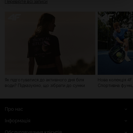
Перевірте всі записи
мережі). Детальну інформацію можна знайти в нашій
Політиці конфіденційності
та в розділі «Деталі».
Як підготуватися до активного дня біля
Нова колекція 4F 
води? Підказуємо, що зібрати до сумки
Спортивна функці
сучасним стилем
Про нас
Інформація
Обслуговування клієнтів