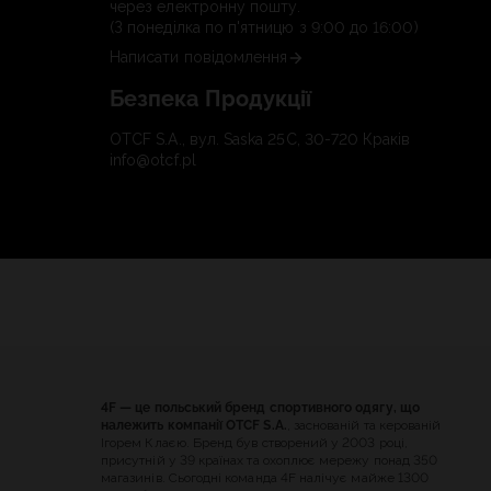
через електронну пошту.
(З понеділка по п'ятницю з 9:00 до 16:00)
Написати повідомлення
Безпека Продукції
OTCF S.A., вул. Saska 25C, 30-720 Краків
info@otcf.pl
4F — це польський бренд спортивного одягу, що
належить компанії OTCF S.A.
, заснованій та керованій
Ігорем Клаєю. Бренд був створений у 2003 році,
присутній у 39 країнах та охоплює мережу понад 350
магазинів. Сьогодні команда 4F налічує майже 1300