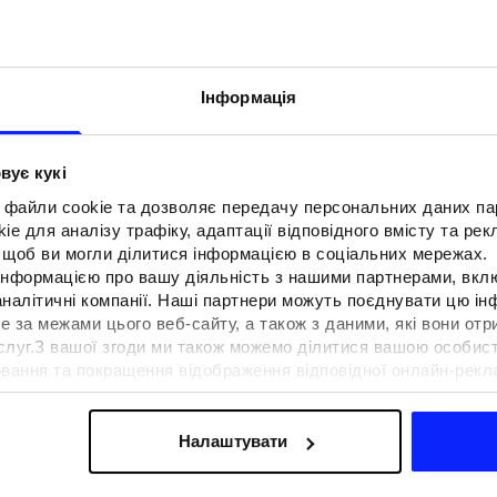
Інформація
вує кукі
 файли cookie та дозволяє передачу персональних даних п
e для аналізу трафіку, адаптації відповідного вмісту та ре
о, щоб ви могли ділитися інформацією в соціальних мережах.
 інформацією про вашу діяльність з нашими партнерами, вкл
аналітичні компанії. Наші партнери можуть поєднувати цю і
е за межами цього веб-сайту, а також з даними, які вони отр
F для тенісу та
Образи на фестиваль. Як одягнути
ослуг.З вашої згоди ми також можемо ділитися вашою особи
вна функціональність
на музичні фестивалі?
вання та покращення відображення відповідної онлайн-рекла
 сучасним стилем
осконалення рішень, які пропонують наші партнери (наприклад
а знайти в нашій
Політиці конфіденційності
та в розділі «Д
Налаштувати
ермін доставки
Знайти магазин
FAQ
B2B
Програма лояльно