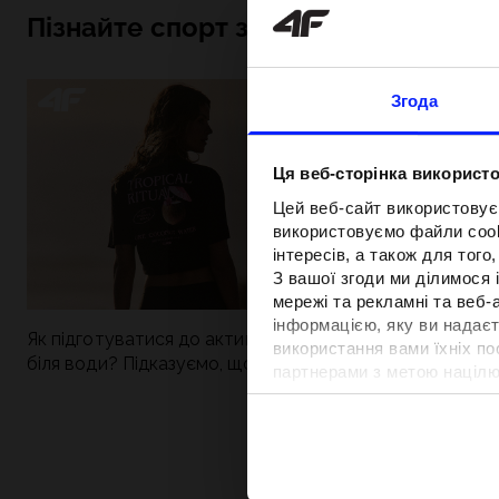
Пізнайте спорт зсередини
Згода
Ця веб-сторінка використо
Цей веб-сайт використовує
використовуємо файли cooki
інтересів, а також для тог
З вашої згоди ми ділимося
мережі та рекламні та веб-
інформацією, яку ви надаєт
Як підготуватися до активного дня
Нова колекція 4
використання вами їхніх п
біля води? Підказуємо, що зібрати до
паделу. Спорти
партнерами з метою націлю
сумки
поєднується із
відповідності вмісту та вд
Детальну інформацію можн
Вартість та т