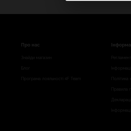
Про нас
Інформа
Знайди магазин
Регламент
Блог
Інформаці
Програма лояльності 4F Team
Політика 
Правила п
Деклараці
Інформаці