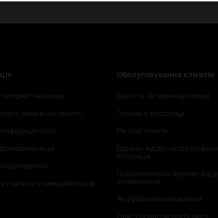
ція
Обслуговування клієнтів
 інтернет-магазину
Вартість та термін доставки
я про зміни в регламенті
Переваги реєстрації
конфіденційності
Методи оплати
роведення акцій
Відмова від договору (поверн
інструкція
ї відповідності
Повідомити про відмову від 
(повернення)
я у зв'язку з санкціями на рф
Як оформити замовлення
Одяг з принтом для бізнесу