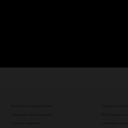
Футболки поло для жінок
Чоловічий спор
Спортивні бюстгальтери
Футболки для чо
Сукні на бретелях
Спортивні штани