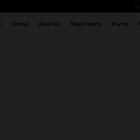
и
Хлопці
Дівчатка
Види спорту
Взуття