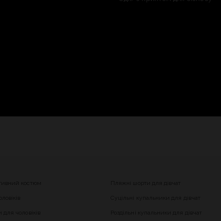
тивний костюм
Пляжні шорти для дівчат
ловіків
Суцільні купальники для дівчат
 для чоловіків
Роздільні купальники для дівчат