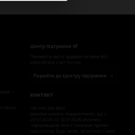
Центр підтримки 4F
Перевірте часто задавані питання або
спілкуйтеся з чат-ботом:
Перейти до Центру підтримки
ення) —
контакт
договору
+38 044 358 4647
Шановні клієнти, повідомляємо, що з
20.07.2026 по 31.07.2026 включно,
інформаційна лінія з технічних причин
недоступна. Будь ласка, зв'яжіться з нами