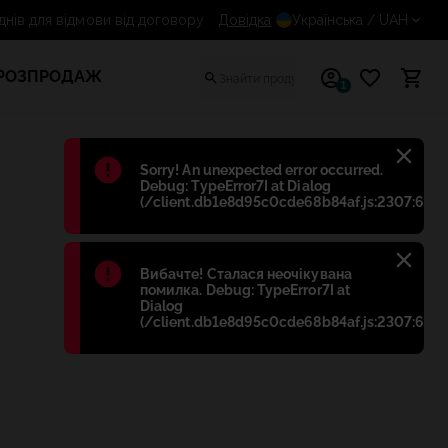
14 днів для відмови від договору
Довідка
Українська
/ UAH
РОЗПРОДАЖ
1
Błąd
:
Sorry! An unexpected error occurred.
Debug: TypeError7I at Dialog
(/client.db1e8d95c0cde68b84af.js:2307:698)
Błąd
:
Вибачте! Сталася неочікувана
помилка. Debug: TypeError7I at
Dialog
(/client.db1e8d95c0cde68b84af.js:2307:698)