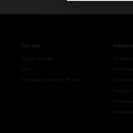
Про нас
Інформа
Знайди магазин
Регламент
Блог
Інформаці
Програма лояльності 4F Team
Політика 
Правила п
Деклараці
Інформаці