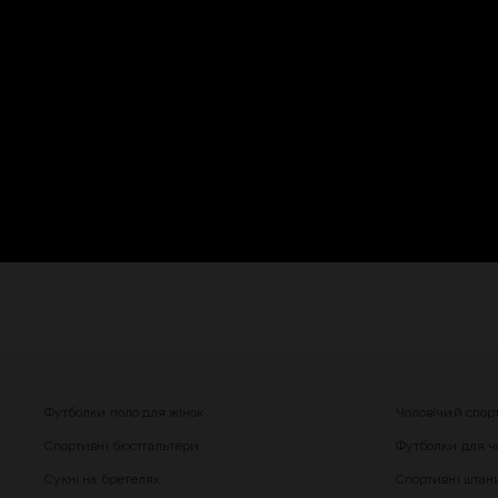
Футболки поло для жінок
Чоловічий спор
Спортивні бюстгальтери
Футболки для чо
Сукні на бретелях
Спортивні штани