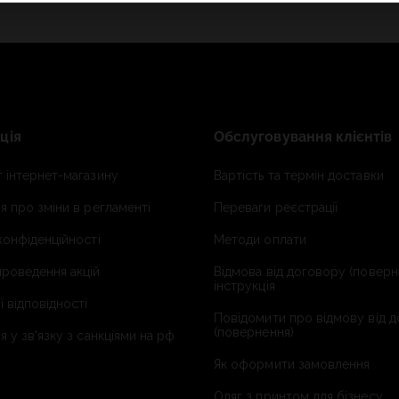
ція
Обслуговування клієнтів
 інтернет-магазину
Вартість та термін доставки
я про зміни в регламенті
Переваги реєстрації
конфіденційності
Методи оплати
роведення акцій
Відмова від договору (поверн
інструкція
ї відповідності
Повідомити про відмову від 
(повернення)
я у зв'язку з санкціями на рф
Як оформити замовлення
Одяг з принтом для бізнесу