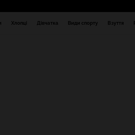
и
Хлопці
Дівчатка
Види спорту
Взуття