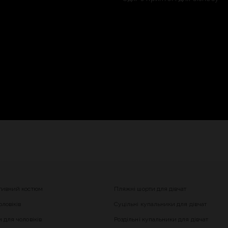
тивний костюм
Пляжні шорти для дівчат
ловіків
Суцільні купальники для дівчат
 для чоловіків
Роздільні купальники для дівчат