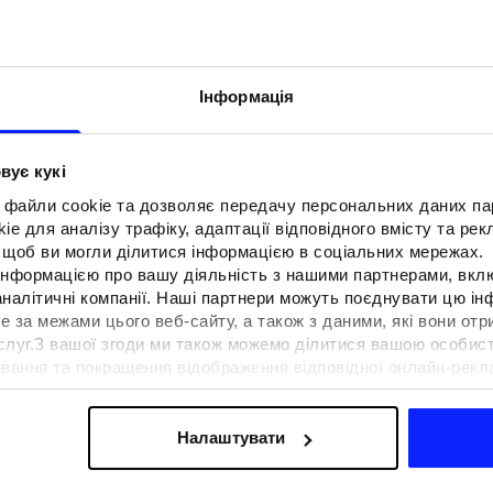
Інформація
вує кукі
 файли cookie та дозволяє передачу персональних даних п
e для аналізу трафіку, адаптації відповідного вмісту та ре
о, щоб ви могли ділитися інформацією в соціальних мережах.
 інформацією про вашу діяльність з нашими партнерами, вкл
аналітичні компанії. Наші партнери можуть поєднувати цю і
е за межами цього веб-сайту, а також з даними, які вони отр
F для тенісу та
Образи на фестиваль. Як одягнути
ослуг.З вашої згоди ми також можемо ділитися вашою особи
вна функціональність
на музичні фестивалі?
вання та покращення відображення відповідної онлайн-рекла
 сучасним стилем
осконалення рішень, які пропонують наші партнери (наприклад
а знайти в нашій
Політиці конфіденційності
та в розділі «Д
Налаштувати
ермін доставки
Знайти магазин
FAQ
B2B
Програма лояльно