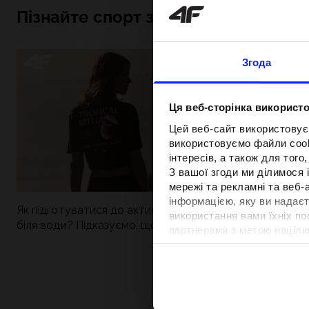
Пізнайте спорт зсередини
Згода
Ця веб-сторінка використо
Цей веб-сайт використовує
використовуємо файли cooki
інтересів, а також для тог
З вашої згоди ми ділимося
мережі та рекламні та веб-
інформацією, яку ви надаєт
Як підготуватися до активного дня
Нова колекція 4
використання вами їхніх п
біля води? Підказуємо, що зібрати до
паделу. Спорти
партнерами з метою націлю
сумки
поєднується із
відповідності вмісту та вд
Детальну інформацію можн
Вартість та т