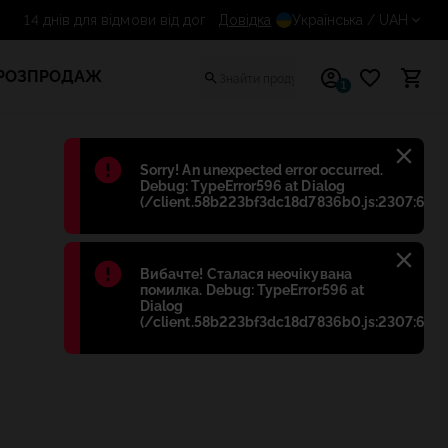
Довідка
14 днів для відмови від договор
Українська
/ UAH
РОЗПРОДАЖ
1
Błąd
:
Sorry! An unexpected error occurred.
Debug: TypeError596 at Dialog
(/client.58b223bf3dc18d7836b0.js:2307:698)
Błąd
:
Вибачте! Сталася неочікувана
помилка. Debug: TypeError596 at
Dialog
(/client.58b223bf3dc18d7836b0.js:2307:698)