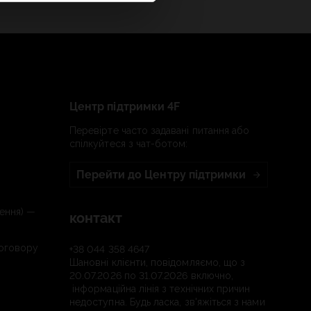
Центр підтримки 4F
Перевірте часто задавані питання або
спілкуйтеся з чат-ботом:
Перейти до Центру підтримки
ення) —
контакт
договору
+38 044 358 4647
Шановні клієнти, повідомляємо, що з
20.07.2026 по 31.07.2026 включно,
інформаційна лінія з технічних причин
недоступна. Будь ласка, зв'яжіться з нами