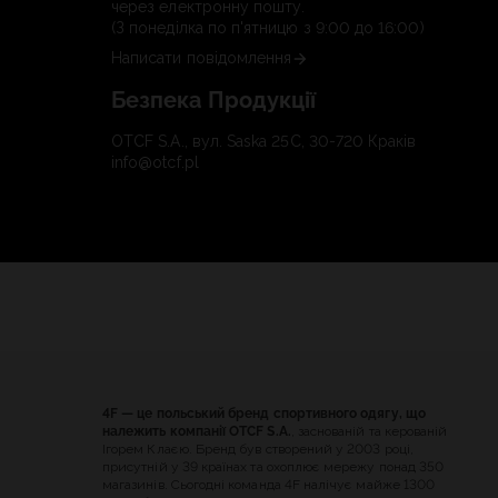
через електронну пошту.
(З понеділка по п'ятницю з 9:00 до 16:00)
Написати повідомлення
Безпека Продукції
OTCF S.A., вул. Saska 25C, 30-720 Краків
info@otcf.pl
4F — це польський бренд спортивного одягу, що
належить компанії OTCF S.A.
, заснованій та керованій
Ігорем Клаєю. Бренд був створений у 2003 році,
присутній у 39 країнах та охоплює мережу понад 350
магазинів. Сьогодні команда 4F налічує майже 1300