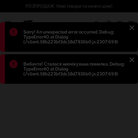
РОЗПРОДАЖ: Нові товари та нижчі ціни!
1
Błąd
:
Sorry! An unexpected error occurred. Debug:
TypeError4O at Dialog
(/client.58b223bf3dc18d7836b0.js:2307:698)
Błąd
:
Вибачте! Сталася неочікувана помилка. Debug:
TypeError4O at Dialog
(/client.58b223bf3dc18d7836b0.js:2307:698)