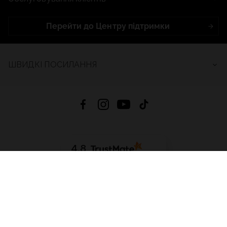
Перейти до Центру підтримки
ШВИДКІ ПОСИЛАННЯ
4.8
На основі
2688
відгуків
за весь час
Завантажити додаток:
App Store
Google Play
App Gallery