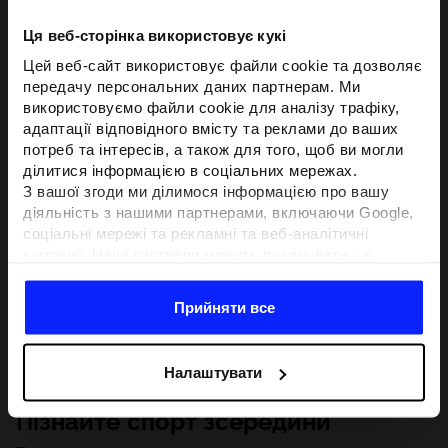
Ця веб-сторінка використовує кукі
Цей веб-сайт використовує файли cookie та дозволяє
передачу персональних даних партнерам. Ми
використовуємо файли cookie для аналізу трафіку,
адаптації відповідного вмісту та реклами до ваших
потреб та інтересів, а також для того, щоб ви могли
ділитися інформацією в соціальних мережах.
З вашої згоди ми ділимося інформацією про вашу
діяльність з нашими партнерами, включаючи Google,
соціальні мережі та рекламні та веб-аналітичні
компанії. Наші партнери можуть поєднувати цю
інформацію з іншою інформацією, яку ви надаєте за
межами цього веб-сайту, а також з даними, які вони
Прийняти все
отримують у результаті використання вами їхніх
послуг.З вашої згоди ми також можемо ділитися
вашою особистою інформацією з нашими партнерами
Налаштувати
з метою націлювання та покращення відображення
відповідної онлайн-реклами, проведення аналітики,
Пізнайте спорт зсередини
відповідності вмісту та вдосконалення рішень, які
пропонують наші партнери (наприклад, соціальні