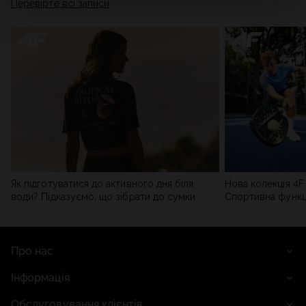
Перевірте всі записи
мережі). Детальну інформацію можна знайти в нашій
Політиці конфіденційності
та в розділі «Деталі».
Як підготуватися до активного дня біля
Нова колекція 4F 
води? Підказуємо, що зібрати до сумки
Спортивна функці
сучасним стилем
Про нас
Інформація
Обслуговування клієнтів