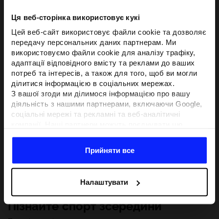
Ця веб-сторінка використовує кукі
Цей веб-сайт використовує файли cookie та дозволяє
передачу персональних даних партнерам. Ми
використовуємо файли cookie для аналізу трафіку,
адаптації відповідного вмісту та реклами до ваших
потреб та інтересів, а також для того, щоб ви могли
ділитися інформацією в соціальних мережах.
З вашої згоди ми ділимося інформацією про вашу
діяльність з нашими партнерами, включаючи Google,
соціальні мережі та рекламні та веб-аналітичні
компанії. Наші партнери можуть поєднувати цю
інформацію з іншою інформацією, яку ви надаєте за
межами цього веб-сайту, а також з даними, які вони
Прийняти все
отримують у результаті використання вами їхніх
послуг.З вашої згоди ми також можемо ділитися
вашою особистою інформацією з нашими партнерами
Налаштувати
з метою націлювання та покращення відображення
відповідної онлайн-реклами, проведення аналітики,
Пізнайте спорт зсередини
відповідності вмісту та вдосконалення рішень, які
пропонують наші партнери (наприклад, соціальні