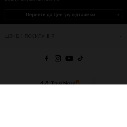
Перейти до Центру підтримки
ШВИДКІ ПОСИЛАННЯ
4.8
На основі
2685
відгуків
за весь час
Завантажити додаток:
App Store
Google Play
App Gallery