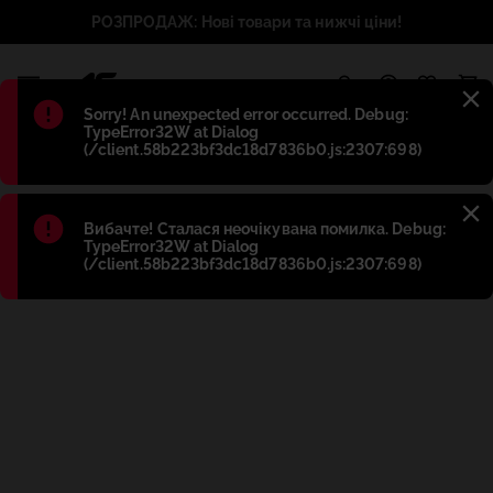
РОЗПРОДАЖ: Нові товари та нижчі ціни!
1
Błąd
:
Sorry! An unexpected error occurred. Debug:
TypeError32W at Dialog
(/client.58b223bf3dc18d7836b0.js:2307:698)
Błąd
:
Вибачте! Сталася неочікувана помилка. Debug:
TypeError32W at Dialog
(/client.58b223bf3dc18d7836b0.js:2307:698)