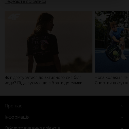
Перевірте всі записи
мережі). Детальну інформацію можна знайти в нашій
Політиці конфіденційності
та в розділі «Деталі».
Як підготуватися до активного дня біля
Нова колекція 4F 
води? Підказуємо, що зібрати до сумки
Спортивна функці
сучасним стилем
Про нас
Інформація
Обслуговування клієнтів